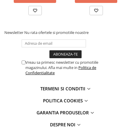
iPhone 6 Plus
iPhone 6s
iPhone 6s Plus
iPhone 7
iPhone 7 Plus
Newsletter
Nu rata ofertele si promotiile noastre
iPhone 8
iPhone 8 Plus
iPhone SE 1
iPhone SE 2 (2020)
Vreau sa primesc newsletter cu promotiile
magazinului. Afla mai multe in
Politica de
iPhone SE 3 (2022)
Confidentialitate
iPhone X
iPhone XR
TERMENI SI CONDITII
iPhone Xs
iPhone Xs Max
POLITICA COOKIES
Componente iPad
GARANTIA PRODUSELOR
iPad Air 1, 9.7" (2013)
iPad Air 2, 9.7" (2014)
DESPRE NOI