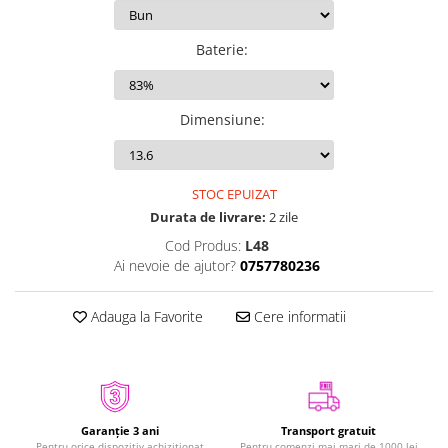
iPhone Xs
iPhone Xs Max
Baterie
:
iWatch
Series 10
Dimensiune
:
Series 11
Series 6
Series 7
STOC EPUIZAT
Series 8
Durata de livrare:
2 zile
Series 9
Cod Produs:
L48
Series SE 2
Ai nevoie de ajutor?
0757780236
Series SE 3
Ultra 3
Adauga la Favorite
Cere informatii
iPad
iPad Air 11 M3 (2025)
iPad Air 13 M3 (2025)
iPad Pro 11 Gen. 4 (2022)
Garanție 3 ani
Transport gratuit
Pentru orice dispozitiv achiziționat
Pentru comenzi mai mari de 1000 lei