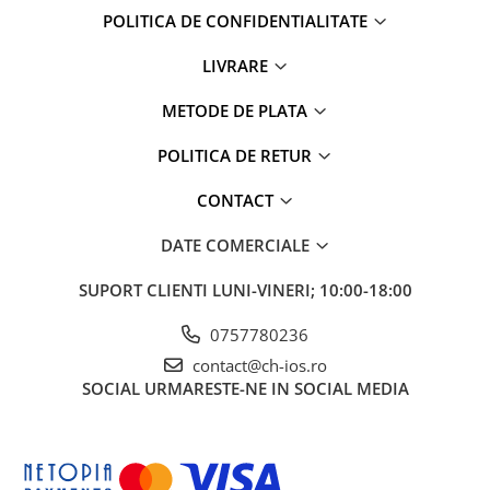
iPad Air 3, 10.5" (2019)
POLITICA DE CONFIDENTIALITATE
iPad Air 4, 10.9" (2020)
iPad Air 5, 10.9" (2022)
LIVRARE
iPad Gen. 10, 10.9" (2022)
METODE DE PLATA
iPad Gen. 11, A16 (2025)
iPad Gen. 2 (2011)
POLITICA DE RETUR
iPad Gen. 3 (2012)
CONTACT
iPad Gen. 4 (2012)
iPad Gen. 5, 9.7" (2017)
DATE COMERCIALE
iPad Gen. 6, 9.7" (2018)
iPad Gen. 7, 10.2" (2019)
SUPORT CLIENTI
LUNI-VINERI; 10:00-18:00
iPad Gen. 8, 10.2" (2020)
0757780236
iPad Gen. 9, 10.2" (2021)
contact@ch-ios.ro
iPad Mini 1 (2012)
SOCIAL
URMARESTE-NE IN SOCIAL MEDIA
iPad Mini 2 (2013)
iPad Mini 3 (2014)
iPad Mini 4 (2015)
iPad Mini 5 (2019)