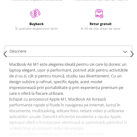
Mac
iMac
MacBook Air
Retur gratuit
Buyback
MacBook Pro
Ai 30 de zile drept de retur
Îți preluăm dispozitivul vechi
Neo
Căști și boxe portabile
Componente
Descriere
Componente iPhone
MacBook Air M1 este alegerea ideală pentru cei care își doresc un
iPhone 11
laptop elegant, ușor și performant, potrivit atât pentru activitățile
de zi cu zi, cât și pentru muncă, studiu sau divertisment. Cu un
iPhone 11 Pro
design subțire și rafinat, specific Apple, acest model
iPhone 11 Pro Max
impresionează prin portabilitate și prin experiența premium pe
iPhone 12
care o oferă la fiecare utilizare.
Echipat cu procesorul Apple M1, MacBook Air livrează
iPhone 12 Mini
performanțe rapide și fluide în navigarea pe internet, lucrul în
iPhone 12 Pro
documente, multitasking, editare foto, redare video și utilizarea
iPhone 12 Pro Max
aplicațiilor uzuale. Datorită eficienței excelente a cipului Apple,
laptopul oferă o funcționare silențioasă și optimizată, păstrând în
iPhone 13
același timp un consum redus de energie.
iPhone 13 Mini
Display-ul Retina redă imagini clare, culori vii și detalii