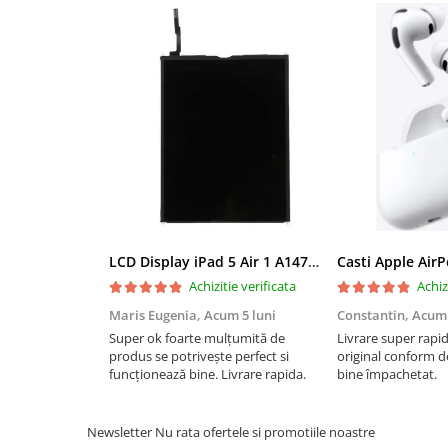
Mac
iMac
MacBook Air
MacBook Pro
Neo
Căști și boxe portabile
Componente
Componente iPhone
iPhone 11
iPhone 11 Pro
LCD Display iPad 5 Air 1 A1474 A1475 A1822 A1823 9.7" original reconditionat
Casti Apple Air
iPhone 11 Pro Max
Achizitie verificata
Achiz
iPhone 12
Maris Eugenia,
Acum 5 luni
Constantin,
Acum 
iPhone 12 Mini
Super ok foarte mulțumită de
Livrare super rapi
iPhone 12 Pro
produs se potrivește perfect si
original conform de
funcționează bine. Livrare rapida.
bine împachetat.
iPhone 12 Pro Max
iPhone 13
iPhone 13 Mini
Newsletter
Nu rata ofertele si promotiile noastre