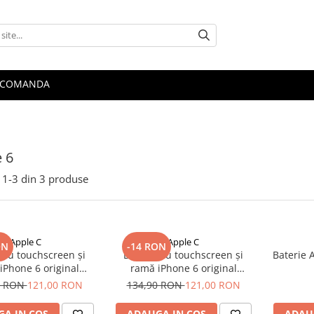
 COMANDA
 6
1-
3
din
3
produse
Apple C
Apple C
ON
-14 RON
 cu touchscreen și
Display cu touchscreen și
Baterie 
iPhone 6 original
ramă iPhone 6 original
onditionat - Alb
reconditionat - Negru
0 RON
121,00 RON
134,90 RON
121,00 RON
A IN COS
ADAUGA IN COS
ADAU