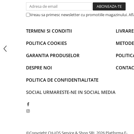
iPhone 13 Pro
iPhone 13 Pro Max
Vreau sa primesc newsletter cu promotiile magazinului. Af
iPhone 14
iPhone 14 Plus
TERMENI SI CONDITII
LIVRARE
iPhone 14 Pro
iPhone 14 Pro Max
POLITICA COOKIES
METODE
iPhone 15
GARANTIA PRODUSELOR
POLITIC
iPhone 15 Plus
iPhone 15 Pro
DESPRE NOI
CONTAC
iPhone 15 Pro Max
POLITICA DE CONFIDENTIALITATE
iPhone 16
iPhone 16 Plus
SOCIAL
URMARESTE-NE IN SOCIAL MEDIA
iPhone 16 Pro
iPhone 16 Pro Max
iPhone 5
iPhone 5C
iPhone 6
©Copyright CH-IOS Service & Shop SRL 2026
Platforma E-