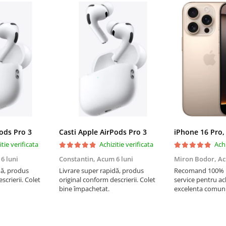
Pods Pro 3
Casti Apple AirPods Pro 3
iPhone 16 Pro,
itie verificata
Achizitie verificata
Achi
6 luni
Constantin,
Acum 6 luni
Miron Bodor,
Ac
dă, produs
Livrare super rapidă, produs
Recomand 100% !!
scrierii. Colet
original conform descrierii. Colet
service pentru ach
bine împachetat.
excelenta comuni
livrare instanta, 
Multumesc si pen
super