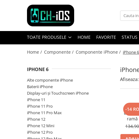
Toate Produsele
Dispozitive
TOATE PRODUSELE
HOME
FAVORITE
STATUS
iPhone
iPhone 11
Home /
Componente /
Componente iPhone /
iPhone 6
iPhone 11 Pro
iPhone 11 Pro Max
iPhone
IPHONE 6
iPhone 12
Afiseaza:
Alte componente iPhone
iPhone 12 Mini
Baterii iPhone
iPhone 12 Pro
Display-uri și Touchscreen iPhone
iPhone 12 Pro Max
iPhone 11
iPhone 11 Pro
iPhone 13
-14 R
iPhone 11 Pro Max
Display
iPhone 13 Mini
ramă 
iPhone 12
iPhone 13 Pro Max
rec
iPhone 12 Mini
134,9
iPhone 14
iPhone 12 Pro
iPhone 12 Pro Max
ADAUG