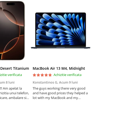
 Desert Titanium
MacBook Air 13 M4, Midnight
zitie verificata
Achizitie verificata
Ac
um 8 luni
Konstantinos G,
Acum 9 luni
Iulia Andone,
A
! Am apelat la
The guys working there very good
Recomand! Sunt
izitia unui telefon,
and have good prices they helped a
cum am fost in
care, ambalare si
lot with my MacBook and my
problema telefon
foarte ok.
iPhone . I really trust . I highly
Am avut posibili
tru carcasa este
recommend thém
mai multe variant
fost foarte promp
prietenosi!