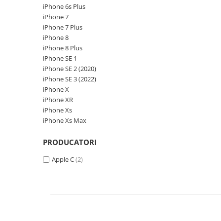
iPhone 6s Plus
iPhone Xs
iPhone 7
iPhone Xs Max
iPhone 7 Plus
iWatch
iPhone 8
iPhone 8 Plus
Series 10
iPhone SE 1
Series 11
iPhone SE 2 (2020)
Series 6
iPhone SE 3 (2022)
iPhone X
Series 7
iPhone XR
Series 8
iPhone Xs
Series 9
iPhone Xs Max
Series SE 2
Series SE 3
PRODUCATORI
Ultra 3
Apple C
(2)
iPad
iPad Air 11 M3 (2025)
iPad Air 13 M3 (2025)
iPad Pro 11 Gen. 4 (2022)