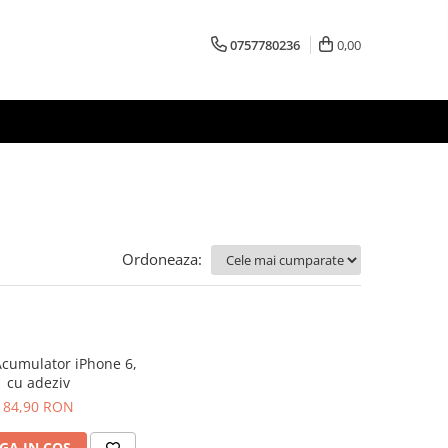
0757780236
0,00
Ordoneaza:
Acumulator iPhone 6,
cu adeziv
84,90 RON
GA IN COS