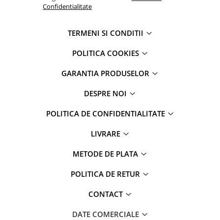
Mac
Confidentialitate
iMac
MacBook Air
TERMENI SI CONDITII
MacBook Pro
POLITICA COOKIES
Neo
Căști și boxe portabile
GARANTIA PRODUSELOR
Componente
DESPRE NOI
Componente iPhone
iPhone 11
POLITICA DE CONFIDENTIALITATE
iPhone 11 Pro
LIVRARE
iPhone 11 Pro Max
iPhone 12
METODE DE PLATA
iPhone 12 Mini
iPhone 12 Pro
POLITICA DE RETUR
iPhone 12 Pro Max
CONTACT
iPhone 13
iPhone 13 Mini
DATE COMERCIALE