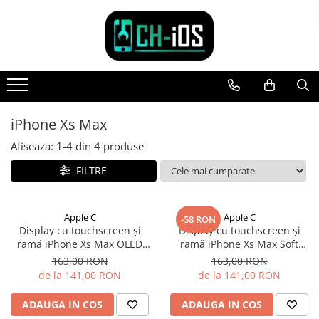
Toate Produsele
Dispozitive
iPhone
iPhone 11
iPhone Xs Max
iPhone 11 Pro
Afiseaza:
1-
4
din
4
produse
iPhone 11 Pro Max
FILTRE
iPhone 12
iPhone 12 Mini
iPhone 12 Pro
Apple C
Apple C
-58 RON
iPhone 12 Pro Max
Display cu touchscreen și
Display cu touchscreen și
ramă iPhone Xs Max OLED
ramă iPhone Xs Max Soft
iPhone 13
original reconditionat
OLED
163,00 RON
163,00 RON
iPhone 13 Mini
de la 141,00 RON
de la 141,00 RON
iPhone 13 Pro Max
iPhone 14
ADAUGA IN COS
ADAUGA IN COS