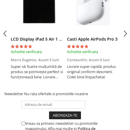
iPhone Xs
iPhone Xs Max
iWatch
Series 10
Series 11
LCD Display iPad 5 Air 1 A1474 A1475 A1822 A1823 9.7" original reconditionat
Casti Apple AirPods Pro 3
Cas
Series 6
Achizitie verificata
Achizitie verificata
Achi
Series 7
Maris Eugenia,
Acum 5 luni
Constantin,
Acum 6 luni
Con
Series 8
Super ok foarte mulțumită de
Livrare super rapidă, produs
Liv
Series 9
produs se potrivește perfect si
original conform descrierii.
orig
Series SE 2
funcționează bine. Livrare
Colet bine împachetat.
Col
rapida.
Series SE 3
Ultra 3
Newsletter
Nu rata ofertele si promotiile noastre
iPad
iPad Air 11 M3 (2025)
iPad Air 13 M3 (2025)
iPad Pro 11 Gen. 4 (2022)
Vreau sa primesc newsletter cu promotiile
magazinului. Afla mai multe in
Politica de