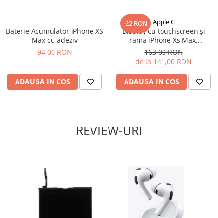
iPhone 14 Plus
iPhone 14 Pro
Apple C
-22 RON
iPhone 14 Pro Max
Baterie Acumulator iPhone XS
Display cu touchscreen și
iPhone 15
Max cu adeziv
ramă iPhone Xs Max,
Aftermarket In-Cell LTPS FHD
iPhone 15 Plus
94,00 RON
163,00 RON
1080p
de la 141,00 RON
iPhone 15 Pro
iPhone 16
ADAUGA IN COS
ADAUGA IN COS
iPhone 16 Plus
iPhone 16 Pro
iPhone 16 Pro Max
REVIEW-URI
iPhone 16E
iPhone 17
iPhone 17 Air
iPhone 17 Pro
iPhone 17 Pro Max
iPhone SE 2
iPhone SE 3
iPhone Xr