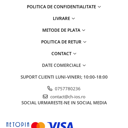
iPad Gen. 11, A16 (2025)
MacBook Air
POLITICA DE CONFIDENTIALITATE
iPad Gen. 2 (2011)
MacBook Pro
iPad Gen. 3 (2012)
LIVRARE
Neo
iPad Gen. 4 (2012)
Căști și boxe portabile
METODE DE PLATA
iPad Gen. 5, 9.7" (2017)
iPad Gen. 6, 9.7" (2018)
POLITICA DE RETUR
iPad Gen. 7, 10.2" (2019)
CONTACT
iPad Gen. 8, 10.2" (2020)
iPad Gen. 9, 10.2" (2021)
DATE COMERCIALE
iPad Mini 1 (2012)
SUPORT CLIENTI
LUNI-VINERI; 10:00-18:00
iPad Mini 2 (2013)
iPad Mini 3 (2014)
0757780236
iPad Mini 4 (2015)
contact@ch-ios.ro
iPad Mini 5 (2019)
SOCIAL
URMARESTE-NE IN SOCIAL MEDIA
iPad Pro 10.5 (2017)
iPad Pro 11 Gen. 1 (2018)
iPad Pro 11 Gen. 2 (2020)