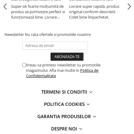
iPhone Xs Max
iPhone 7 Plus
Super ok foarte mulțumită de
Livrare super rapidă, produs
Liv
iWatch
iPhone 8
produs se potrivește perfect si
original conform descrierii.
orig
funcționează bine. Livrare
Colet bine împachetat.
Col
iPhone 8 Plus
Series 10
rapida.
iPhone SE 1
Series 11
Newsletter
Nu rata ofertele si promotiile noastre
iPhone SE 2 (2020)
Series 6
iPhone SE 3 (2022)
Series 7
iPhone X
Series 8
iPhone XR
Series 9
Vreau sa primesc newsletter cu promotiile
iPhone Xs
Series SE 2
magazinului. Afla mai multe in
Politica de
iPhone Xs Max
Series SE 3
Confidentialitate
Componente iPad
Ultra 3
iPad
iPad Air 1, 9.7" (2013)
TERMENI SI CONDITII
iPad Air 2, 9.7" (2014)
iPad Air 11 M3 (2025)
POLITICA COOKIES
iPad Air 3, 10.5" (2019)
iPad Air 13 M3 (2025)
iPad Air 4, 10.9" (2020)
iPad Pro 11 Gen. 4 (2022)
GARANTIA PRODUSELOR
iPad Air 5, 10.9" (2022)
Mac
DESPRE NOI
iPad Gen. 10, 10.9" (2022)
iMac