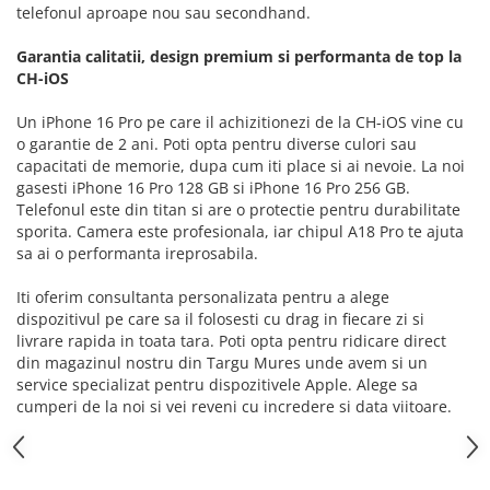
telefonul aproape nou sau secondhand.
iPhone Xs Max
iPhone 7 Plus
iWatch
iPhone 8
Garantia calitatii, design premium si performanta de top la
iPhone 8 Plus
Series 10
CH-iOS
iPhone SE 1
Series 11
Un iPhone 16 Pro pe care il achizitionezi de la CH-iOS vine cu
iPhone SE 2 (2020)
Series 6
o garantie de 2 ani. Poti opta pentru diverse culori sau
iPhone SE 3 (2022)
Series 7
capacitati de memorie, dupa cum iti place si ai nevoie. La noi
iPhone X
gasesti iPhone 16 Pro 128 GB si iPhone 16 Pro 256 GB.
Series 8
Telefonul este din titan si are o protectie pentru durabilitate
iPhone XR
Series 9
sporita. Camera este profesionala, iar chipul A18 Pro te ajuta
iPhone Xs
Series SE 2
sa ai o performanta ireprosabila.
iPhone Xs Max
Series SE 3
Iti oferim consultanta personalizata pentru a alege
Componente iPad
Ultra 3
dispozitivul pe care sa il folosesti cu drag in fiecare zi si
iPad
iPad Air 1, 9.7" (2013)
livrare rapida in toata tara. Poti opta pentru ridicare direct
iPad Air 2, 9.7" (2014)
din magazinul nostru din Targu Mures unde avem si un
iPad Air 11 M3 (2025)
service specializat pentru dispozitivele Apple. Alege sa
iPad Air 3, 10.5" (2019)
iPad Air 13 M3 (2025)
cumperi de la noi si vei reveni cu incredere si data viitoare.
iPad Air 4, 10.9" (2020)
iPad Pro 11 Gen. 4 (2022)
iPad Air 5, 10.9" (2022)
Mac
iPad Gen. 10, 10.9" (2022)
iMac