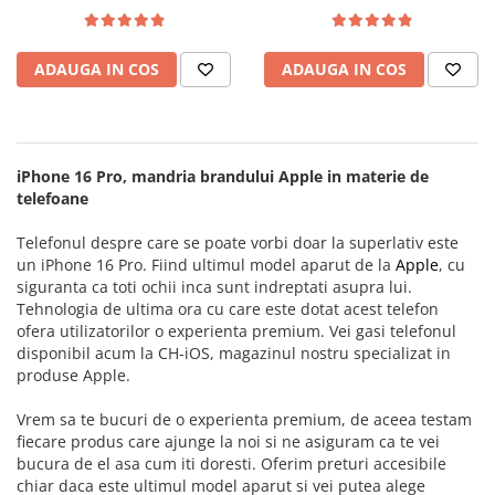
iPhone 14 Pro Max
iPhone 14 Pro
Suporți și diverse
iPhone 15
iPhone 14 Pro Max
ADAUGA IN COS
ADAUGA IN COS
iPhone 15 Plus
iPhone 15
iPhone 15 Pro
iPhone 15 Plus
iPhone 16
iPhone 15 Pro
iPhone 16 Plus
iPhone 15 Pro Max
iPhone 16 Pro, mandria brandului Apple in materie de
iPhone 16 Pro
iPhone 16
telefoane
iPhone 16 Pro Max
iPhone 16 Plus
Telefonul despre care se poate vorbi doar la superlativ este
iPhone 16E
iPhone 16 Pro
un iPhone 16 Pro. Fiind ultimul model aparut de la
Apple
, cu
iPhone 17
iPhone 16 Pro Max
siguranta ca toti ochii inca sunt indreptati asupra lui.
iPhone 17 Air
iPhone 5
Tehnologia de ultima ora cu care este dotat acest telefon
ofera utilizatorilor o experienta premium. Vei gasi telefonul
iPhone 17 Pro
iPhone 5C
disponibil acum la CH-iOS, magazinul nostru specializat in
iPhone 17 Pro Max
iPhone 6
produse Apple.
iPhone SE 2
iPhone 6 Plus
Vrem sa te bucuri de o experienta premium, de aceea testam
iPhone SE 3
iPhone 6s
fiecare produs care ajunge la noi si ne asiguram ca te vei
iPhone Xr
iPhone 6s Plus
bucura de el asa cum iti doresti. Oferim preturi accesibile
iPhone Xs
iPhone 7
chiar daca este ultimul model aparut si vei putea alege