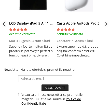
iPhone Xs
iPhone Xs Max
iWatch
LCD Display iPad 5 Air 1 A1474 A1475 A1822 A1823 9.7" original reconditionat
Casti Apple AirPods Pro 3
Cas
Series 10
Series 11
Achizitie verificata
Achizitie verificata
Achi
Series 6
Maris Eugenia,
Acum 5 luni
Constantin,
Acum 6 luni
Con
Series 7
Super ok foarte mulțumită de
Livrare super rapidă, produs
Liv
produs se potrivește perfect si
original conform descrierii.
orig
Series 8
funcționează bine. Livrare
Colet bine împachetat.
Col
Series 9
rapida.
Series SE 2
Newsletter
Nu rata ofertele si promotiile noastre
Series SE 3
Ultra 3
iPad
iPad Air 11 M3 (2025)
Vreau sa primesc newsletter cu promotiile
iPad Air 13 M3 (2025)
magazinului. Afla mai multe in
Politica de
Confidentialitate
iPad Pro 11 Gen. 4 (2022)