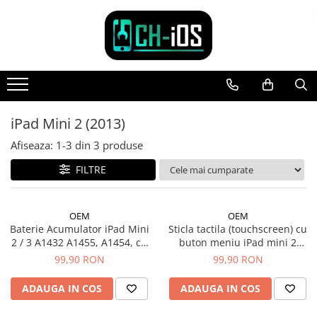
Toate Produsele
Dispozitive
iPhone
iPhone 11
iPad Mini 2 (2013)
iPhone 11 Pro
Afiseaza:
1-
3
din
3
produse
iPhone 11 Pro Max
FILTRE
iPhone 12
iPhone 12 Mini
iPhone 12 Pro
OEM
OEM
iPhone 12 Pro Max
Baterie Acumulator iPad Mini
Sticla tactila (touchscreen) cu
2 / 3 A1432 A1455, A1454, cu
buton meniu iPad mini 2
iPhone 13
adeziv
A1489 A1490 A1491, Negru
99,90 RON
99,90 RON
iPhone 13 Mini
iPhone 13 Pro Max
ADAUGA IN COS
ADAUGA IN COS
iPhone 14