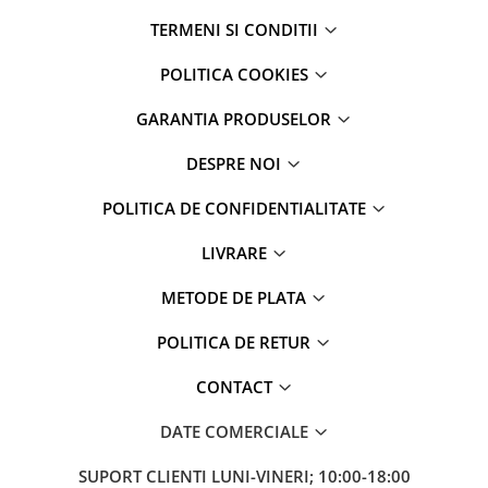
Mac
TERMENI SI CONDITII
iMac
MacBook Air
POLITICA COOKIES
MacBook Pro
GARANTIA PRODUSELOR
Neo
Căști și boxe portabile
DESPRE NOI
Componente
POLITICA DE CONFIDENTIALITATE
Componente iPhone
iPhone 11
LIVRARE
iPhone 11 Pro
METODE DE PLATA
iPhone 11 Pro Max
iPhone 12
POLITICA DE RETUR
iPhone 12 Mini
iPhone 12 Pro
CONTACT
iPhone 12 Pro Max
DATE COMERCIALE
iPhone 13
iPhone 13 Mini
SUPORT CLIENTI
LUNI-VINERI; 10:00-18:00