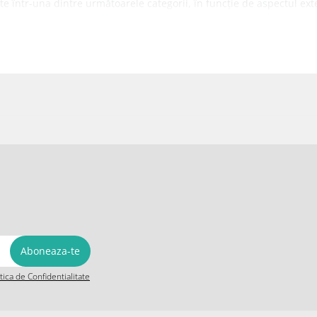
te într-una dintre următoarele categorii, în funcție de aspectul exter
iginal este intact, iar accesoriile sunt incluse (acolo unde este cazul
 rupt. Aceste produse au fost desigilate doar pentru a fi verificate. S
scurta de timp. Acest produs se afla in
perfecta stare
, fara urme de
 Pot exista zgârieturi fine, abia vizibile, care nu afectează aspectul 
ilizare
. Pot exista zgârieturi vizibile pe carcasă sau ecran sau mici
itica de Confidentialitate