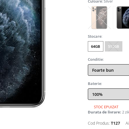
Culoare
: Silver
Stocare
:
64GB
512GB
Conditie
:
Baterie
:
STOC EPUIZAT
Durata de livrare:
2 zil
Cod Produs:
T127
Ai