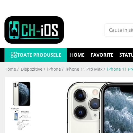
Toate Produsele
Dispozitive
iPhone
iPhone 11
TOATE PRODUSELE
HOME
FAVORITE
STAT
iPhone 11 Pro
iPhone 11 Pro Max
Home /
Dispozitive /
iPhone /
iPhone 11 Pro Max /
iPhone 11 Pr
iPhone 12
iPhone 12 Mini
iPhone 12 Pro
iPhone 12 Pro Max
iPhone 13
iPhone 13 Mini
iPhone 13 Pro
iPhone 13 Pro Max