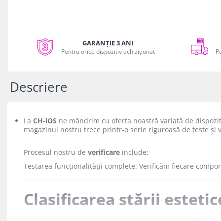
iPhone Xr
iPhone Xs
iPhone Xs Max
GARANȚIE 3 ANI
iWatch
Pentru orice dispozitiv achiziționat
P
Series 10
Series 11
Descriere
Series 6
Series 7
Series 8
La
CH-iOS
ne mândrim cu oferta noastră variată de dispozitive
Series 9
magazinul nostru trece printr-o serie riguroasă de teste și v
Series SE 2
Procesul nostru de
verificare
include:
Series SE 3
Testarea funcționalității complete: Verificăm fiecare compo
Ultra 3
iPad
Clasificarea stării estetic
iPad Air 11 M3 (2025)
iPad Air 13 M3 (2025)