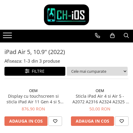
Toate Produsele
Dispozitive
iPhone
iPhone 11
iPad Air 5, 10.9" (2022)
iPhone 11 Pro
Afiseaza:
1-
3
din
3
produse
iPhone 11 Pro Max
FILTRE
iPhone 12
iPhone 12 Mini
iPhone 12 Pro
OEM
OEM
iPhone 12 Pro Max
Display cu touchscreen si
Sticla iPad Air 4 si Air 5 -
sticla iPad Air 11 Gen 4 si 5
A2072 A2316 A2324 A2325 /
iPhone 13
2020 2022 original A2072
A2588 A2589 A2591 - Negru
876,90 RON
50,00 RON
iPhone 13 Mini
A2316 A2324 A2325 A2588
iPhone 13 Pro Max
A2589 A2591
ADAUGA IN COS
ADAUGA IN COS
iPhone 14