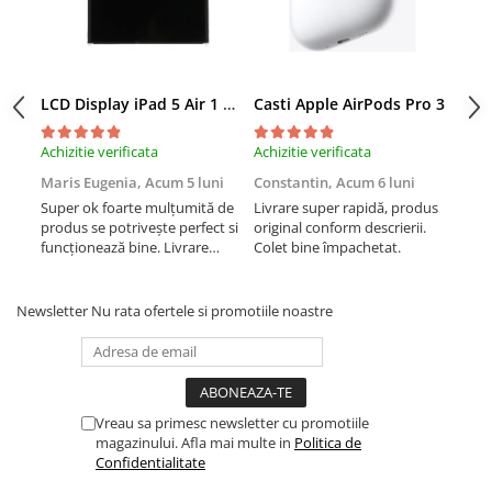
iPhone Xs
iPhone Xs Max
iWatch
LCD Display iPad 5 Air 1 A1474 A1475 A1822 A1823 9.7" original reconditionat
Casti Apple AirPods Pro 3
Cas
Series 10
Series 11
Achizitie verificata
Achizitie verificata
Achi
Series 6
Maris Eugenia,
Acum 5 luni
Constantin,
Acum 6 luni
Con
Series 7
Super ok foarte mulțumită de
Livrare super rapidă, produs
Liv
produs se potrivește perfect si
original conform descrierii.
orig
Series 8
funcționează bine. Livrare
Colet bine împachetat.
Col
Series 9
rapida.
Series SE 2
Newsletter
Nu rata ofertele si promotiile noastre
Series SE 3
Ultra 3
iPad
iPad Air 11 M3 (2025)
Vreau sa primesc newsletter cu promotiile
iPad Air 13 M3 (2025)
magazinului. Afla mai multe in
Politica de
Confidentialitate
iPad Pro 11 Gen. 4 (2022)