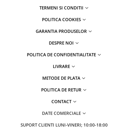
Mac
TERMENI SI CONDITII
iMac
MacBook Air
POLITICA COOKIES
MacBook Pro
GARANTIA PRODUSELOR
Neo
Căști și boxe portabile
DESPRE NOI
Componente
POLITICA DE CONFIDENTIALITATE
Componente iPhone
iPhone 11
LIVRARE
iPhone 11 Pro
METODE DE PLATA
iPhone 11 Pro Max
iPhone 12
POLITICA DE RETUR
iPhone 12 Mini
iPhone 12 Pro
CONTACT
iPhone 12 Pro Max
DATE COMERCIALE
iPhone 13
iPhone 13 Mini
SUPORT CLIENTI
LUNI-VINERI; 10:00-18:00