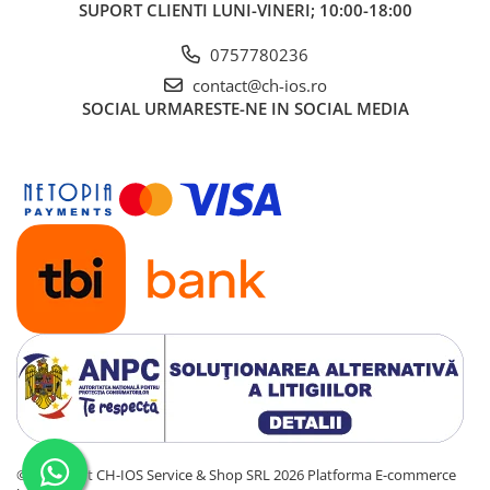
SUPORT CLIENTI
LUNI-VINERI; 10:00-18:00
iPhone 13 Pro
iPhone 13 Pro Max
0757780236
iPhone 14
contact@ch-ios.ro
iPhone 14 Plus
SOCIAL
URMARESTE-NE IN SOCIAL MEDIA
iPhone 14 Pro
iPhone 14 Pro Max
iPhone 15
iPhone 15 Plus
iPhone 15 Pro
iPhone 15 Pro Max
iPhone 16
iPhone 16 Plus
iPhone 16 Pro
iPhone 16 Pro Max
iPhone 5
iPhone 5C
iPhone 6
©Copyright CH-IOS Service & Shop SRL 2026
Platforma E-commerce