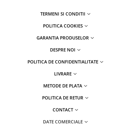
Mac
iMac
TERMENI SI CONDITII
MacBook Air
MacBook Pro
POLITICA COOKIES
Neo
GARANTIA PRODUSELOR
Căști și boxe portabile
Componente
DESPRE NOI
Componente iPhone
POLITICA DE CONFIDENTIALITATE
iPhone 11
iPhone 11 Pro
LIVRARE
iPhone 11 Pro Max
METODE DE PLATA
iPhone 12
iPhone 12 Mini
POLITICA DE RETUR
iPhone 12 Pro
CONTACT
iPhone 12 Pro Max
iPhone 13
DATE COMERCIALE
iPhone 13 Mini