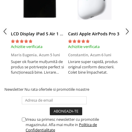
iPhone Xs
iPhone Xs Max
iWatch
Series 10
LCD Display iPad 5 Air 1 A1474 A1475 A1822 A1823 9.7" original reconditionat
Casti Apple AirPods Pro 3
Cas
Series 11
Series 6
Achizitie verificata
Achizitie verificata
Achi
Series 7
Maris Eugenia,
Acum 5 luni
Constantin,
Acum 6 luni
Con
Series 8
Super ok foarte mulțumită de
Livrare super rapidă, produs
Liv
produs se potrivește perfect si
original conform descrierii.
orig
Series 9
funcționează bine. Livrare
Colet bine împachetat.
Col
Series SE 2
rapida.
Series SE 3
Newsletter
Nu rata ofertele si promotiile noastre
Ultra 3
iPad
iPad Air 11 M3 (2025)
iPad Air 13 M3 (2025)
Vreau sa primesc newsletter cu promotiile
iPad Pro 11 Gen. 4 (2022)
magazinului. Afla mai multe in
Politica de
Confidentialitate