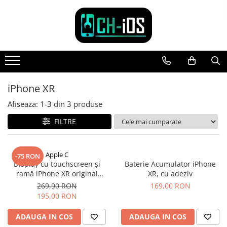
Toate Produsele
Dispozitive
iPhone
iPhone 11
iPhone XR
iPhone 11 Pro
Afiseaza:
1-
3
din
3
produse
iPhone 11 Pro Max
FILTRE
iPhone 12
iPhone 12 Mini
iPhone 12 Pro
Apple C
-75 RON
iPhone 12 Pro Max
Display cu touchscreen și
Baterie Acumulator iPhone
ramă iPhone XR original
XR, cu adeziv
iPhone 13
reconditionat
269,90 RON
169,00 RON
iPhone 13 Mini
195,00 RON
iPhone 13 Pro Max
iPhone 14
ADAUGA IN COS
ADAUGA IN COS