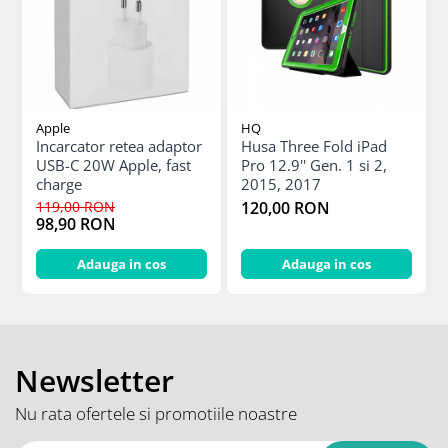
iPhone 13 Pro
iPhone 13 Pro Max
iPhone 14
iPhone 14 Plus
iPhone 14 Pro
Apple
HQ
iPhone 14 Pro Max
Incarcator retea adaptor
Husa Three Fold iPad
USB-C 20W Apple, fast
Pro 12.9'' Gen. 1 si 2,
iPhone 15
charge
2015, 2017
iPhone 15 Plus
119,00 RON
120,00 RON
iPhone 15 Pro
98,90 RON
iPhone 15 Pro Max
Adauga in cos
Adauga in cos
iPhone 16
iPhone 16 Plus
iPhone 16 Pro
iPhone 16 Pro Max
Newsletter
iPhone 5
iPhone 5C
Nu rata ofertele si promotiile noastre
iPhone 6