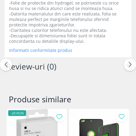
Mac
-Folie de protectie din hydrogel, se potriveste cu orice
husa si nu se ridica atunci cand se monteaza husa.
iMac
-Datorita materialului din care este realizata, folia se
MacBook Air
muleaza perfect pe marginile telefonului oferind
protectie impotriva zgarieturilor.
MacBook Pro
-Claritatea culorilor telefonului nu este afectata.
Neo
-Decupajele si dimensiunea foliei sunt in totala
Căști și boxe portabile
concordanta cu detaliile display-ului.
Informatii conformitate produs
Componente
Componente iPhone
Review-uri
(0)
iPhone 11
iPhone 11 Pro
iPhone 11 Pro Max
iPhone 12
Produse similare
iPhone 12 Mini
iPhone 12 Pro
-20 RON
iPhone 12 Pro Max
iPhone 13
iPhone 13 Mini