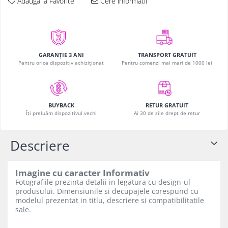
Adauga la Favorite
Cere informatii
iPhone Xs
iPhone Xs Max
iWatch
Series 10
GARANȚIE 3 ANI
TRANSPORT GRATUIT
Pentru orice dispozitiv achiziționat
Pentru comenzi mai mari de 1000 lei
Series 11
Series 6
Series 7
RETUR GRATUIT
BUYBACK
Series 8
Ai 30 de zile drept de retur
Îți preluăm dispozitivul vechi
Series 9
Series SE 2
Descriere
Series SE 3
Ultra 3
Imagine cu caracter Informativ
iPad
Fotografiile prezinta detalii in legatura cu design-ul
iPad Air 11 M3 (2025)
produsului. Dimensiunile si decupajele corespund cu
modelul prezentat in titlu, descriere si compatibilitatile
iPad Air 13 M3 (2025)
sale.
iPad Pro 11 Gen. 4 (2022)