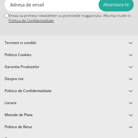
iPhone 6 Plus
iPhone 6s
Vreau sa primesc newsletter cu promotiile magazinului. Afla mai multe in
iPhone 6s Plus
Politica de Confidentialitate
iPhone 7
iPhone 7 Plus
iPhone 8
Termeni si conditii
iPhone 8 Plus
Politica Cookies
iPhone SE 1
iPhone SE 2 (2020)
Garantia Produselor
iPhone SE 3 (2022)
Despre noi
iPhone X
iPhone XR
Politica de Confidentialitate
iPhone Xs
Livrare
iPhone Xs Max
Componente iPad
Metode de Plata
iPad Air 1, 9.7" (2013)
Politica de Retur
iPad Air 2, 9.7" (2014)