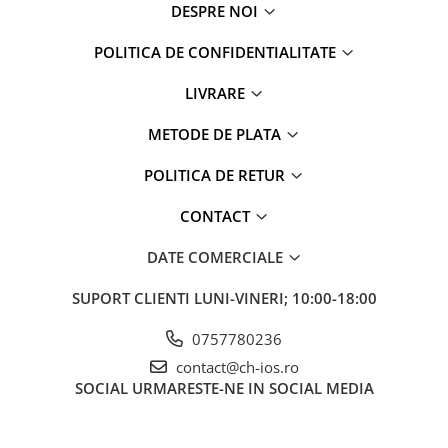
iPhone 6 Plus
DESPRE NOI
iPhone 6s
POLITICA DE CONFIDENTIALITATE
iPhone 6s Plus
iPhone 7
LIVRARE
iPhone 7 Plus
iPhone 8
METODE DE PLATA
iPhone 8 Plus
POLITICA DE RETUR
iPhone SE 1
iPhone SE 2 (2020)
CONTACT
iPhone SE 3 (2022)
DATE COMERCIALE
iPhone X
iPhone XR
SUPORT CLIENTI
LUNI-VINERI; 10:00-18:00
iPhone Xs
0757780236
iPhone Xs Max
contact@ch-ios.ro
Componente iPad
SOCIAL
URMARESTE-NE IN SOCIAL MEDIA
iPad Air 1, 9.7" (2013)
iPad Air 2, 9.7" (2014)