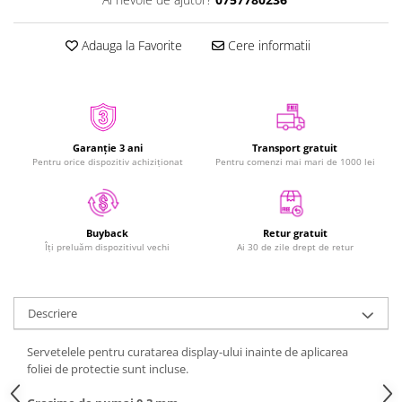
iPhone Xs
iPhone Xs Max
Adauga la Favorite
Cere informatii
iWatch
Series 10
Series 11
Series 6
Garanție 3 ani
Transport gratuit
Pentru orice dispozitiv achiziționat
Pentru comenzi mai mari de 1000 lei
Series 7
Series 8
Series 9
Series SE 2
Retur gratuit
Buyback
Ai 30 de zile drept de retur
Îți preluăm dispozitivul vechi
Series SE 3
Ultra 3
iPad
Descriere
iPad Air 11 M3 (2025)
Servetelele pentru curatarea display-ului inainte de aplicarea
iPad Air 13 M3 (2025)
foliei de protectie sunt incluse.
iPad Pro 11 Gen. 4 (2022)