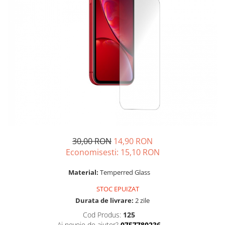
iPhone 14 Plus
iPhone 14 Pro
iPhone 14 Pro Max
iPhone 15
iPhone 15 Plus
iPhone 15 Pro
iPhone 16
iPhone 16 Plus
iPhone 16 Pro
iPhone 16 Pro Max
iPhone 16E
30,00 RON
14,90 RON
iPhone 17
Economisesti:
15,10
RON
iPhone 17 Air
iPhone 17 Pro
Material:
Temperred Glass
iPhone 17 Pro Max
STOC EPUIZAT
iPhone SE 2
Durata de livrare:
2 zile
iPhone SE 3
Cod Produs:
125
iPhone Xr
Ai nevoie de ajutor?
0757780236