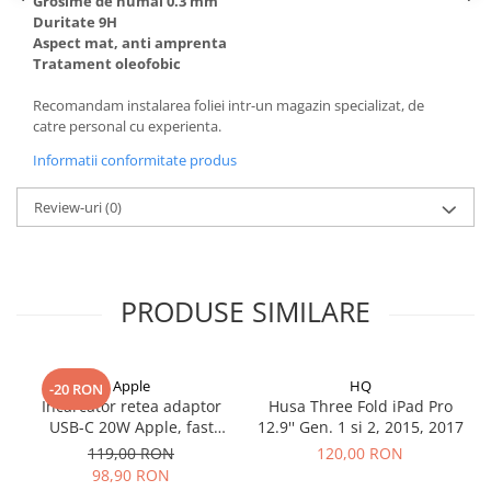
Mac
Grosime de numai 0.3 mm
Duritate 9H
iMac
Aspect mat, anti amprenta
MacBook Air
Tratament oleofobic
MacBook Pro
Recomandam instalarea foliei intr-un magazin specializat, de
Neo
catre personal cu experienta.
Căști și boxe portabile
Informatii conformitate produs
Componente
Review-uri
(0)
Componente iPhone
iPhone 11
iPhone 11 Pro
iPhone 11 Pro Max
PRODUSE SIMILARE
iPhone 12
iPhone 12 Mini
Apple
HQ
iPhone 12 Pro
-20 RON
Incarcator retea adaptor
Husa Three Fold iPad Pro
iPhone 12 Pro Max
USB-C 20W Apple, fast
12.9'' Gen. 1 si 2, 2015, 2017
iPhone 13
charge
119,00 RON
120,00 RON
iPhone 13 Mini
98,90 RON