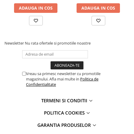
iPhone 13 Pro
ADAUGA IN COS
ADAUGA IN COS
iPhone 13 Pro Max
iPhone 14
iPhone 14 Plus
iPhone 14 Pro
iPhone 14 Pro Max
Newsletter
Nu rata ofertele si promotiile noastre
iPhone 15
iPhone 15 Plus
iPhone 15 Pro
iPhone 15 Pro Max
Vreau sa primesc newsletter cu promotiile
magazinului. Afla mai multe in
Politica de
iPhone 16
Confidentialitate
iPhone 16 Plus
iPhone 16 Pro
TERMENI SI CONDITII
iPhone 16 Pro Max
iPhone 5
POLITICA COOKIES
iPhone 5C
GARANTIA PRODUSELOR
iPhone 6