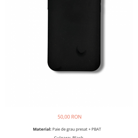
iPhone 14 Plus
iPhone 14 Pro
iPhone 14 Pro Max
iPhone 15
iPhone 15 Plus
iPhone 15 Pro
iPhone 16
iPhone 16 Plus
iPhone 16 Pro
iPhone 16 Pro Max
iPhone 16E
iPhone 17
iPhone 17 Air
iPhone 17 Pro
iPhone 17 Pro Max
50,00 RON
iPhone SE 2
iPhone SE 3
Material:
Paie de grau presat + PBAT
iPhone Xr
Culoare
: Black