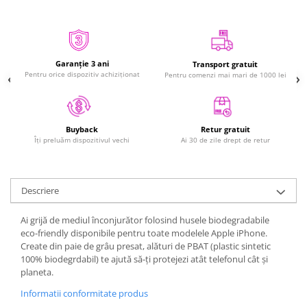
Mac
iMac
MacBook Air
MacBook Pro
Garanție 3 ani
Transport gratuit
Neo
Pentru orice dispozitiv achiziționat
Pentru comenzi mai mari de 1000 lei
Căști și boxe portabile
Componente
Retur gratuit
Buyback
Componente iPhone
Ai 30 de zile drept de retur
Îți preluăm dispozitivul vechi
iPhone 11
iPhone 11 Pro
iPhone 11 Pro Max
Descriere
iPhone 12
Ai grijă de mediul înconjurător folosind husele biodegradabile
iPhone 12 Mini
eco-friendly disponibile pentru toate modelele Apple iPhone.
iPhone 12 Pro
Create din paie de grâu presat, alături de PBAT (plastic sintetic
100% biodegrdabil) te ajută să-ți protejezi atât telefonul cât și
iPhone 12 Pro Max
planeta.
iPhone 13
Informatii conformitate produs
iPhone 13 Mini