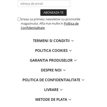
iPhone 6 Plus
iPhone 6s
iPhone 6s Plus
Vreau sa primesc newsletter cu promotiile
iPhone 7
magazinului. Afla mai multe in
Politica de
iPhone 7 Plus
Confidentialitate
iPhone 8
iPhone 8 Plus
TERMENI SI CONDITII
iPhone SE 1
POLITICA COOKIES
iPhone SE 2 (2020)
iPhone SE 3 (2022)
GARANTIA PRODUSELOR
iPhone X
iPhone XR
DESPRE NOI
iPhone Xs
POLITICA DE CONFIDENTIALITATE
iPhone Xs Max
Componente iPad
LIVRARE
iPad Air 1, 9.7" (2013)
METODE DE PLATA
iPad Air 2, 9.7" (2014)