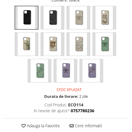
iPhone Xs
iPhone Xs Max
iWatch
Series 10
Series 11
Series 6
Series 7
Series 8
Series 9
Series SE 2
Series SE 3
STOC EPUIZAT
Ultra 3
Durata de livrare:
2 zile
iPad
Cod Produs:
ECO114
iPad Air 11 M3 (2025)
Ai nevoie de ajutor?
0757780236
iPad Air 13 M3 (2025)
iPad Pro 11 Gen. 4 (2022)
Adauga la Favorite
Cere informatii