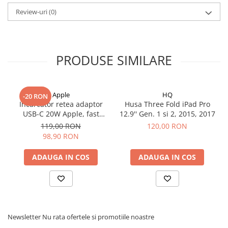
iPhone 13 Pro
Review-uri
(0)
iPhone 13 Pro Max
iPhone 14
iPhone 14 Plus
PRODUSE SIMILARE
iPhone 14 Pro
iPhone 14 Pro Max
iPhone 15
Apple
HQ
-20 RON
iPhone 15 Plus
Incarcator retea adaptor
Husa Three Fold iPad Pro
iPhone 15 Pro
USB-C 20W Apple, fast
12.9'' Gen. 1 si 2, 2015, 2017
charge
iPhone 15 Pro Max
119,00 RON
120,00 RON
98,90 RON
iPhone 16
iPhone 16 Plus
ADAUGA IN COS
ADAUGA IN COS
iPhone 16 Pro
iPhone 16 Pro Max
iPhone 5
iPhone 5C
iPhone 6
Newsletter
Nu rata ofertele si promotiile noastre