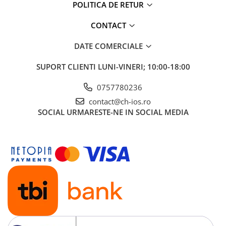
iPad Air 3, 10.5" (2019)
POLITICA DE RETUR
iPad Air 4, 10.9" (2020)
CONTACT
iPad Air 5, 10.9" (2022)
iPad Gen. 10, 10.9" (2022)
DATE COMERCIALE
iPad Gen. 11, A16 (2025)
SUPORT CLIENTI
LUNI-VINERI; 10:00-18:00
iPad Gen. 2 (2011)
iPad Gen. 3 (2012)
0757780236
iPad Gen. 4 (2012)
contact@ch-ios.ro
iPad Gen. 5, 9.7" (2017)
SOCIAL
URMARESTE-NE IN SOCIAL MEDIA
iPad Gen. 6, 9.7" (2018)
iPad Gen. 7, 10.2" (2019)
iPad Gen. 8, 10.2" (2020)
iPad Gen. 9, 10.2" (2021)
iPad Mini 1 (2012)
iPad Mini 2 (2013)
iPad Mini 3 (2014)
iPad Mini 4 (2015)
iPad Mini 5 (2019)