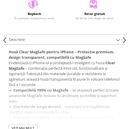
iPad Gen. 11, A16 (2025)
MacBook Air
iPad Gen. 2 (2011)
MacBook Pro
Retur gratuit
Buyback
iPad Gen. 3 (2012)
Ai 30 de zile drept de retur
Îți preluăm dispozitivul vechi
Neo
iPad Gen. 4 (2012)
Căști și boxe portabile
iPad Gen. 5, 9.7" (2017)
Descriere
iPad Gen. 6, 9.7" (2018)
iPad Gen. 7, 10.2" (2019)
Husă Clear MagSafe pentru iPhone – Protecție premium,
iPad Gen. 8, 10.2" (2020)
design transparent, compatibilă cu MagSafe
Evidențiază-ți iPhone-ul și protejează-l inteligent cu husa
Clear
iPad Gen. 9, 10.2" (2021)
MagSafe
– combinația perfectă între stil, funcționalitate și
iPad Mini 1 (2012)
siguranță. Fabricată din materiale durabile și rezistente la
iPad Mini 2 (2013)
zgârieturi, această husă transparentă îți pune în valoare telefonul
fără a-l ascunde.
iPad Mini 3 (2014)
🔹
Compatibilă 100% cu MagSafe
– se atașează perfect la toate
iPad Mini 4 (2015)
accesoriile MagSafe, inclusiv încărcătoare, portofele și suporturi
iPad Mini 5 (2019)
auto.
🔹
Claritate de lungă durată
– materialul anti-îngălbenire
iPad Pro 10.5 (2017)
menține aspectul impecabil în timp.
iPad Pro 11 Gen. 1 (2018)
🔹
Protecție completă
– colțuri ranforsate și margini ridicate
iPad Pro 11 Gen. 2 (2020)
pentru ecran și cameră.
🔹
VEZI MAI MULT
Design subțire și elegant
– nu adaugă volum și păstrează