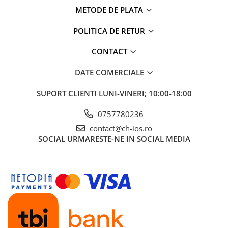
METODE DE PLATA
Display-uri și touchscreen iWatch
Componente MacBook
POLITICA DE RETUR
Baterii MacBook
CONTACT
Display-uri LCD MacBook
Piese MacBook
DATE COMERCIALE
SUPORT CLIENTI
LUNI-VINERI; 10:00-18:00
0757780236
contact@ch-ios.ro
SOCIAL
URMARESTE-NE IN SOCIAL MEDIA