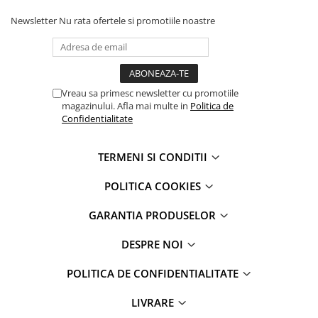
Apple Watch 5 (40mm)
Newsletter
Nu rata ofertele si promotiile noastre
Apple Watch 5 (44mm)
Apple Watch 6 (40mm)
Apple Watch 6 (44mm)
Apple Watch 7 (41mm)
Vreau sa primesc newsletter cu promotiile
Apple Watch 7 (45mm)
magazinului. Afla mai multe in
Politica de
Apple Watch 8 (41mm)
Confidentialitate
Apple Watch 8 (45mm)
Apple Watch 9 (41mm)
TERMENI SI CONDITII
Apple Watch 9 (45mm)
POLITICA COOKIES
Apple Watch SE (40mm)
Apple Watch SE (44mm)
GARANTIA PRODUSELOR
Apple Watch SE 2 (40mm)
Apple Watch SE 2 (44mm)
DESPRE NOI
Apple Watch SE 3 (40mm)
POLITICA DE CONFIDENTIALITATE
Apple Watch SE 3 (44mm)
Apple Watch Ultra (49MM)
LIVRARE
Baterii iWatch