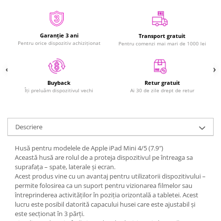
Mac
iMac
MacBook Air
Garanție 3 ani
Transport gratuit
MacBook Pro
Pentru orice dispozitiv achiziționat
Pentru comenzi mai mari de 1000 lei
Neo
Căști și boxe portabile
Componente
Retur gratuit
Buyback
Ai 30 de zile drept de retur
Îți preluăm dispozitivul vechi
Componente iPhone
iPhone 11
iPhone 11 Pro
Descriere
iPhone 11 Pro Max
Husă pentru modelele de Apple iPad Mini 4/5 (7.9″)
iPhone 12
Această husă are rolul de a proteja dispozitivul pe întreaga sa
iPhone 12 Mini
suprafața – spate, laterale și ecran.
iPhone 12 Pro
Acest produs vine cu un avantaj pentru utilizatorii dispozitivului –
permite folosirea ca un suport pentru vizionarea filmelor sau
iPhone 12 Pro Max
întreprinderea activităților în poziția orizontală a tabletei. Acest
iPhone 13
lucru este posibil datorită capacului husei care este ajustabil și
iPhone 13 Mini
este secționat în 3 părți.