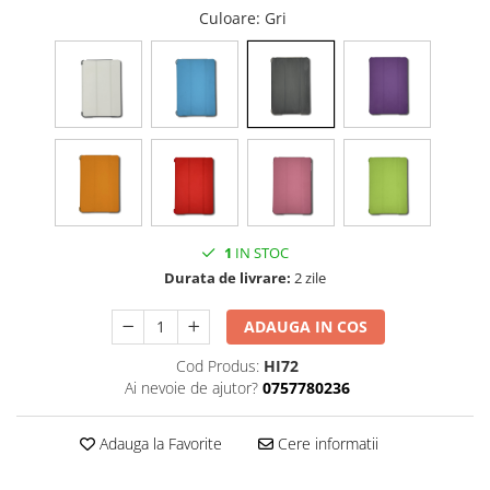
Culoare
: Gri
iPhone Xs
iPhone Xs Max
iWatch
Series 10
Series 11
Series 6
Series 7
Series 8
1
IN STOC
Series 9
Durata de livrare:
2 zile
Series SE 2
Series SE 3
ADAUGA IN COS
Ultra 3
Cod Produs:
HI72
iPad
Ai nevoie de ajutor?
0757780236
iPad Air 11 M3 (2025)
iPad Air 13 M3 (2025)
Adauga la Favorite
Cere informatii
iPad Pro 11 Gen. 4 (2022)