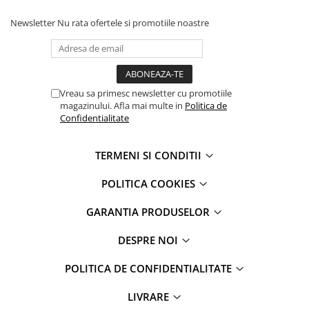
iPhone 6 Plus
iPhone 6s
Newsletter
Nu rata ofertele si promotiile noastre
iPhone 6s Plus
iPhone 7
iPhone 7 Plus
iPhone 8
Vreau sa primesc newsletter cu promotiile
magazinului. Afla mai multe in
Politica de
iPhone 8 Plus
Confidentialitate
iPhone SE 1
iPhone SE 2 (2020)
TERMENI SI CONDITII
iPhone SE 3 (2022)
iPhone X
POLITICA COOKIES
iPhone XR
GARANTIA PRODUSELOR
iPhone Xs
iPhone Xs Max
DESPRE NOI
Componente iPad
POLITICA DE CONFIDENTIALITATE
iPad Air 1, 9.7" (2013)
iPad Air 2, 9.7" (2014)
LIVRARE