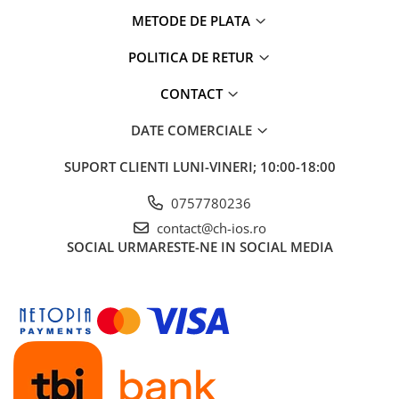
iPad Air 3, 10.5" (2019)
METODE DE PLATA
iPad Air 4, 10.9" (2020)
iPad Air 5, 10.9" (2022)
POLITICA DE RETUR
iPad Gen. 10, 10.9" (2022)
CONTACT
iPad Gen. 11, A16 (2025)
iPad Gen. 2 (2011)
DATE COMERCIALE
iPad Gen. 3 (2012)
iPad Gen. 4 (2012)
SUPORT CLIENTI
LUNI-VINERI; 10:00-18:00
iPad Gen. 5, 9.7" (2017)
0757780236
iPad Gen. 6, 9.7" (2018)
contact@ch-ios.ro
iPad Gen. 7, 10.2" (2019)
SOCIAL
URMARESTE-NE IN SOCIAL MEDIA
iPad Gen. 8, 10.2" (2020)
iPad Gen. 9, 10.2" (2021)
iPad Mini 1 (2012)
iPad Mini 2 (2013)
iPad Mini 3 (2014)
iPad Mini 4 (2015)
iPad Mini 5 (2019)