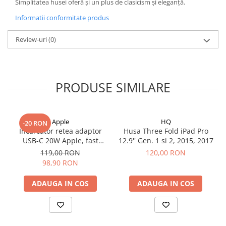
Simplitatea husei oferă și un plus de clasicism și eleganță.
iPhone 13 Pro
Informatii conformitate produs
iPhone 13 Pro Max
iPhone 14
Review-uri
(0)
iPhone 14 Plus
iPhone 14 Pro
iPhone 14 Pro Max
PRODUSE SIMILARE
iPhone 15
iPhone 15 Plus
iPhone 15 Pro
Apple
HQ
iPhone 15 Pro Max
-20 RON
Incarcator retea adaptor
Husa Three Fold iPad Pro
iPhone 16
USB-C 20W Apple, fast
12.9'' Gen. 1 si 2, 2015, 2017
iPhone 16 Plus
charge
119,00 RON
120,00 RON
iPhone 16 Pro
98,90 RON
iPhone 16 Pro Max
ADAUGA IN COS
ADAUGA IN COS
iPhone 5
iPhone 5C
iPhone 6