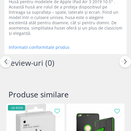
Husă pentru modelele de Apple iPad Air 3 2019 10.5'' .
iPad Gen. 11, A16 (2025)
MacBook Air
Această husă are rolul de a proteja dispozitivul pe
iPad Gen. 2 (2011)
întreaga sa suprafața – spate, laterale și ecran. Fiind un
MacBook Pro
model într-o culoare unisex, husa este o alegere
iPad Gen. 3 (2012)
Neo
excelentă atât pentru doamne, cât și pentru domni. De
iPad Gen. 4 (2012)
asemenea, simplitatea husei oferă și un plus de clasicism
Căști și boxe portabile
și eleganță.
iPad Gen. 5, 9.7" (2017)
iPad Gen. 6, 9.7" (2018)
Informatii conformitate produs
iPad Gen. 7, 10.2" (2019)
iPad Gen. 8, 10.2" (2020)
Review-uri
(0)
iPad Gen. 9, 10.2" (2021)
iPad Mini 1 (2012)
iPad Mini 2 (2013)
iPad Mini 3 (2014)
Produse similare
iPad Mini 4 (2015)
iPad Mini 5 (2019)
-20 RON
iPad Pro 10.5 (2017)
iPad Pro 11 Gen. 1 (2018)
iPad Pro 11 Gen. 2 (2020)