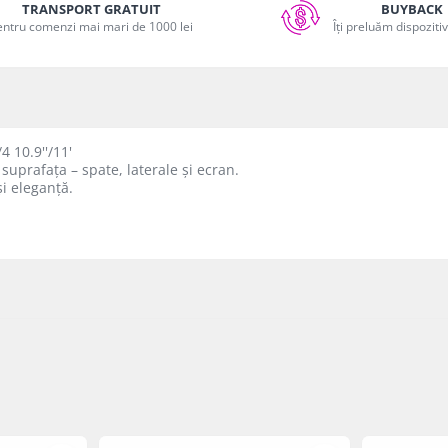
TRANSPORT GRATUIT
BUYBACK
entru comenzi mai mari de 1000 lei
Îți preluăm dispoziti
 10.9''/11'
suprafața – spate, laterale și ecran.
i eleganță.