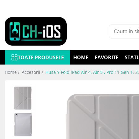
Toate Produsele
Dispozitive
iPhone
iPhone 11
TOATE PRODUSELE
HOME
FAVORITE
STAT
iPhone 11 Pro
iPhone 11 Pro Max
Home /
Accesorii /
Husa Y Fold iPad Air 4, Air 5 , Pro 11 Gen 1, 2,
iPhone 12
iPhone 12 Mini
iPhone 12 Pro
iPhone 12 Pro Max
iPhone 13
iPhone 13 Mini
iPhone 13 Pro Max
iPhone 14