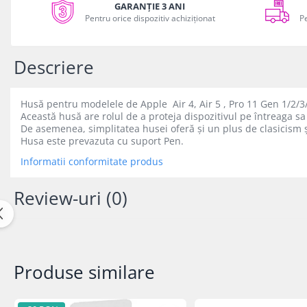
GARANȚIE 3 ANI
Facebook
iPhone Xs
Pentru orice dispozitiv achiziționat
P
iPhone Xs Max
iWatch
Descriere
Series 10
Series 11
Husă pentru modelele de Apple Air 4, Air 5 , Pro 11 Gen 1/2/3/4
Series 6
Această husă are rolul de a proteja dispozitivul pe întreaga sa 
Series 7
De asemenea, simplitatea husei oferă și un plus de clasicism ș
Husa este prevazuta cu suport Pen.
Series 8
Series 9
Informatii conformitate produs
Series SE 2
Review-uri
(0)
Series SE 3
Ultra 3
iPad
iPad Air 11 M3 (2025)
Produse similare
iPad Air 13 M3 (2025)
iPad Pro 11 Gen. 4 (2022)