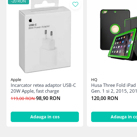
Mac
-20 RON
iMac
MacBook Air
MacBook Pro
Neo
Căști și boxe portabile
Componente
Componente iPhone
iPhone 11
iPhone 11 Pro
Apple
HQ
iPhone 11 Pro Max
Incarcator retea adaptor USB-C
Husa Three Fold iPad 
20W Apple, fast charge
Gen. 1 si 2, 2015, 
iPhone 12
98,90 RON
120,00 RON
119,00 RON
iPhone 12 Mini
iPhone 12 Pro
iPhone 12 Pro Max
Adauga in cos
Adauga in c
iPhone 13
iPhone 13 Mini