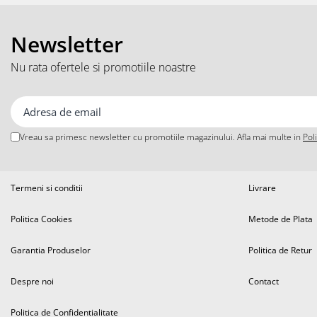
iPhone 13 Pro
iPhone 13 Pro Max
Newsletter
iPhone 14
iPhone 14 Plus
Nu rata ofertele si promotiile noastre
iPhone 14 Pro
iPhone 14 Pro Max
iPhone 15
iPhone 15 Plus
Vreau sa primesc newsletter cu promotiile magazinului. Afla mai multe in
Pol
iPhone 15 Pro
iPhone 15 Pro Max
Termeni si conditii
Livrare
iPhone 16
iPhone 16 Plus
Politica Cookies
Metode de Plata
iPhone 16 Pro
iPhone 16 Pro Max
Garantia Produselor
Politica de Retur
iPhone 5
Despre noi
Contact
iPhone 5C
iPhone 6
Politica de Confidentialitate