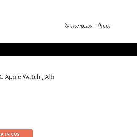
0757780236
0,00
C Apple Watch , Alb
A IN COS