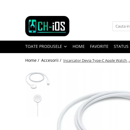
Toate Produsele
Dispozitive
iPhone
TOATE PRODUSELE
HOME
FAVORITE
STATUS
iPhone 11
iPhone 11 Pro
Home /
Accesorii /
Incarcator Devia Type-C Apple Watch , 
iPhone 11 Pro Max
iPhone 12
iPhone 12 Mini
iPhone 12 Pro
iPhone 12 Pro Max
iPhone 13
iPhone 13 Mini
iPhone 13 Pro Max
iPhone 14