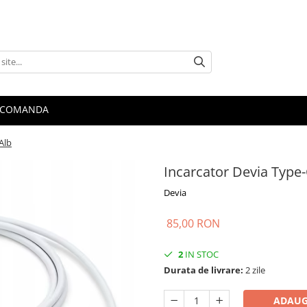
 COMANDA
Alb
Incarcator Devia Type-
Devia
85,00 RON
2
IN STOC
Durata de livrare:
2 zile
ADAUG