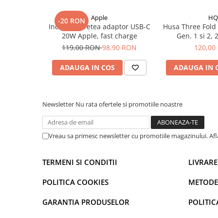
Mac
iMac
Apple
HQ
-20 RON
Incarcator retea adaptor USB-C
Husa Three Fold i
MacBook Air
20W Apple, fast charge
Ge
MacBook Pro
119,00 RON
98,90 RON
120,00
Neo
Căști și boxe portabile
ADAUGA IN COS
ADAUGA IN 
Componente
Componente iPhone
Newsletter
Nu rata ofertele si promotiile noastre
iPhone 11
iPhone 11 Pro
iPhone 11 Pro Max
Vreau sa primesc newsletter cu promotiile magazinului. Af
iPhone 12
iPhone 12 Mini
TERMENI SI CONDITII
LIVRARE
iPhone 12 Pro
POLITICA COOKIES
METODE
iPhone 12 Pro Max
iPhone 13
GARANTIA PRODUSELOR
POLITIC
iPhone 13 Mini