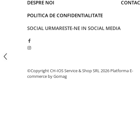
DESPRE NOI
CONTAC
iPhone 13 Pro
iPhone 13 Pro Max
POLITICA DE CONFIDENTIALITATE
iPhone 14
iPhone 14 Plus
SOCIAL
URMARESTE-NE IN SOCIAL MEDIA
iPhone 14 Pro
iPhone 14 Pro Max
iPhone 15
iPhone 15 Plus
iPhone 15 Pro
©Copyright CH-IOS Service & Shop SRL 2026
Platforma E-
iPhone 15 Pro Max
commerce by Gomag
iPhone 16
iPhone 16 Plus
iPhone 16 Pro
iPhone 16 Pro Max
iPhone 5
iPhone 5C
iPhone 6