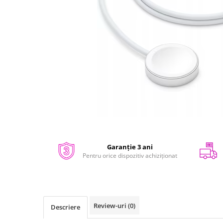
iPhone 14 Plus
iPhone 14 Pro
iPhone 14 Pro Max
iPhone 15
iPhone 15 Plus
iPhone 15 Pro
iPhone 16
iPhone 16 Plus
iPhone 16 Pro
iPhone 16 Pro Max
Distribuie
iPhone 16E
pe
iPhone 17
Facebook
Garanție 3 ani
Pentru orice dispozitiv achiziționat
iPhone 17 Air
iPhone 17 Pro
iPhone 17 Pro Max
iPhone SE 2
Review-uri
(0)
Descriere
iPhone SE 3
iPhone Xr