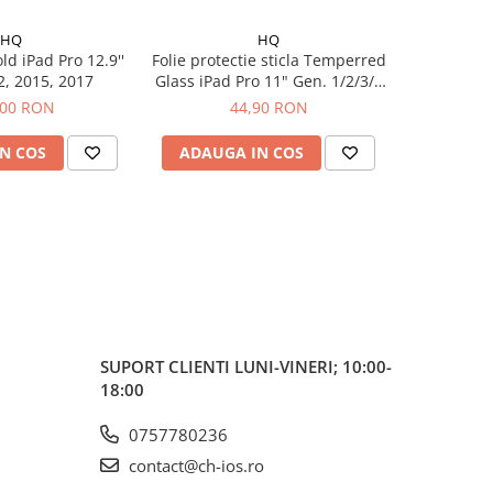
HQ
HQ
ld iPad Pro 12.9''
Folie protectie sticla Temperred
Husă biod
Gen. 1 si 2, 2015, 2017
Glass iPad Pro 11" Gen. 1/2/3/4
(2018-2022)
,00 RON
44,90 RON
N COS
ADAUGA IN COS
ADAUG
SUPORT CLIENTI
LUNI-VINERI; 10:00-
18:00
0757780236
contact@ch-ios.ro