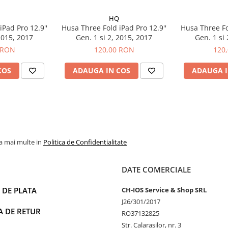
HQ
Pad Pro 12.9''
Husa Three Fold iPad Pro 12.9''
Husa Three Fo
n. 1 si 2, 2015, 2017
Gen. 1 si 2, 2015, 2017
 RON
120,00 RON
120
COS
ADAUGA IN COS
ADAUGA I
la mai multe in
Politica de Confidentialitate
DATE COMERCIALE
 DE PLATA
CH-IOS Service & Shop SRL
J26/301/2017
A DE RETUR
RO37132825
Str. Calarasilor, nr. 3