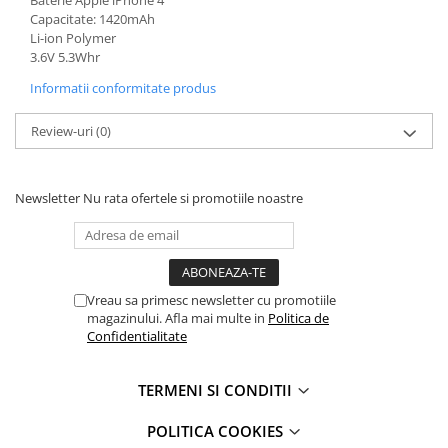
Mac
Baterie Apple iPhone 4
Capacitate: 1420mAh
iMac
Li-ion Polymer
MacBook Air
3.6V 5.3Whr
MacBook Pro
Informatii conformitate produs
Neo
Review-uri
(0)
Căști și boxe portabile
Componente
Componente iPhone
Newsletter
Nu rata ofertele si promotiile noastre
iPhone 11
iPhone 11 Pro
iPhone 11 Pro Max
Vreau sa primesc newsletter cu promotiile
iPhone 12
magazinului. Afla mai multe in
Politica de
iPhone 12 Mini
Confidentialitate
iPhone 12 Pro
iPhone 12 Pro Max
TERMENI SI CONDITII
iPhone 13
POLITICA COOKIES
iPhone 13 Mini