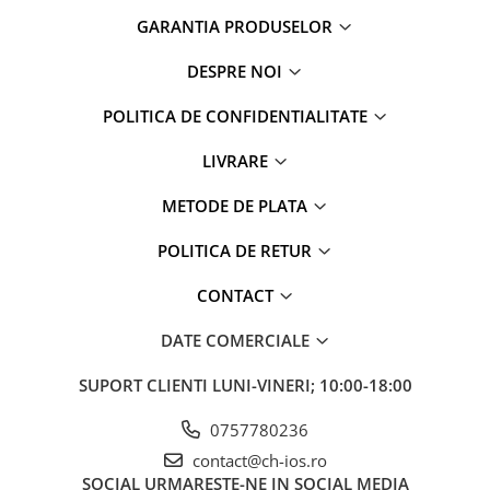
iPhone 13 Pro
GARANTIA PRODUSELOR
iPhone 13 Pro Max
iPhone 14
DESPRE NOI
iPhone 14 Plus
POLITICA DE CONFIDENTIALITATE
iPhone 14 Pro
iPhone 14 Pro Max
LIVRARE
iPhone 15
METODE DE PLATA
iPhone 15 Plus
iPhone 15 Pro
POLITICA DE RETUR
iPhone 15 Pro Max
iPhone 16
CONTACT
iPhone 16 Plus
DATE COMERCIALE
iPhone 16 Pro
iPhone 16 Pro Max
SUPORT CLIENTI
LUNI-VINERI; 10:00-18:00
iPhone 5
0757780236
iPhone 5C
contact@ch-ios.ro
iPhone 6
SOCIAL
URMARESTE-NE IN SOCIAL MEDIA