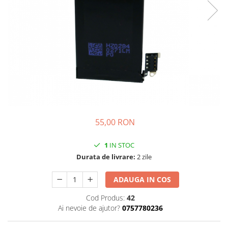
iPhone 14 Plus
iPhone 14 Pro
iPhone 14 Pro Max
iPhone 15
iPhone 15 Plus
iPhone 15 Pro
iPhone 16
iPhone 16 Plus
iPhone 16 Pro
iPhone 16 Pro Max
55,00 RON
iPhone 16E
1
IN STOC
iPhone 17
Durata de livrare:
2 zile
iPhone 17 Air
iPhone 17 Pro
ADAUGA IN COS
iPhone 17 Pro Max
Cod Produs:
42
iPhone SE 2
Ai nevoie de ajutor?
0757780236
iPhone SE 3
iPhone Xr