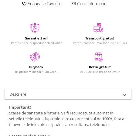
Adauga la Favorite
Cere informatii
iPhone Xs
iPhone Xs Max
iWatch
Series 10
Garanție 3 ani
Transport gratuit
Series 11
Pentru orice dispozitiv achiziționat
Pentru comenzi mai mari de 1000 lei
Series 6
Series 7
Series 8
Retur gratuit
Buyback
Series 9
Ai 30 de zile drept de retur
Îți preluăm dispozitivul vechi
Series SE 2
Series SE 3
Descriere
Ultra 3
iPad
Important!
iPad Air 11 M3 (2025)
Starea de sanatate a bateriei va fi recunoscuta automat in
setarile telefonului dupa inlocuire cu procentajul de
100%
, fara a
iPad Air 13 M3 (2025)
fi nevoie de inlocuirea cip-ului sau resoftarea telefonului.
iPad Pro 11 Gen. 4 (2022)