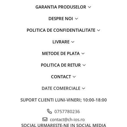
iPad Pro 11 Gen. 3 (2021)
GARANTIA PRODUSELOR
iPad Pro 11 Gen. 4 (2022)
iPad Pro 12.9 Gen. 1 (2015)
DESPRE NOI
iPad Pro 12.9 Gen. 3 (2018)
POLITICA DE CONFIDENTIALITATE
iPad Pro 12.9 Gen. 4 (2020)
iPad Pro 12.9 Gen. 5 (2021)
LIVRARE
iPad Pro 12.9 Gen. 6 (2022)
iPad Pro 9.7 (2016)
METODE DE PLATA
Componente iWatch
POLITICA DE RETUR
Apple Watch 1 (38mm)
CONTACT
Apple Watch 1 (42mm)
Apple Watch 2 (38mm)
DATE COMERCIALE
Apple Watch 2 (42mm)
Apple Watch 3 (38mm)
SUPORT CLIENTI
LUNI-VINERI; 10:00-18:00
Apple Watch 3 (42mm)
0757780236
Apple Watch 4 (40mm)
contact@ch-ios.ro
Apple Watch 4 (44mm)
SOCIAL
URMARESTE-NE IN SOCIAL MEDIA