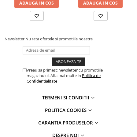
A2232 A2428 A2429 A2270
iPad Pro 11 Gen. 3 (2021)
ADAUGA IN COS
ADAUGA IN COS
A2603 A2604, cu adeziv
iPad Pro 11 Gen. 4 (2022)
iPad Pro 12.9 Gen. 1 (2015)
iPad Pro 12.9 Gen. 3 (2018)
iPad Pro 12.9 Gen. 4 (2020)
Newsletter
Nu rata ofertele si promotiile noastre
iPad Pro 12.9 Gen. 5 (2021)
iPad Pro 12.9 Gen. 6 (2022)
iPad Pro 9.7 (2016)
Componente iWatch
Vreau sa primesc newsletter cu promotiile
Apple Watch 1 (38mm)
magazinului. Afla mai multe in
Politica de
Confidentialitate
Apple Watch 1 (42mm)
Apple Watch 2 (38mm)
TERMENI SI CONDITII
Apple Watch 2 (42mm)
Apple Watch 3 (38mm)
POLITICA COOKIES
Apple Watch 3 (42mm)
Apple Watch 4 (40mm)
GARANTIA PRODUSELOR
Apple Watch 4 (44mm)
DESPRE NOI