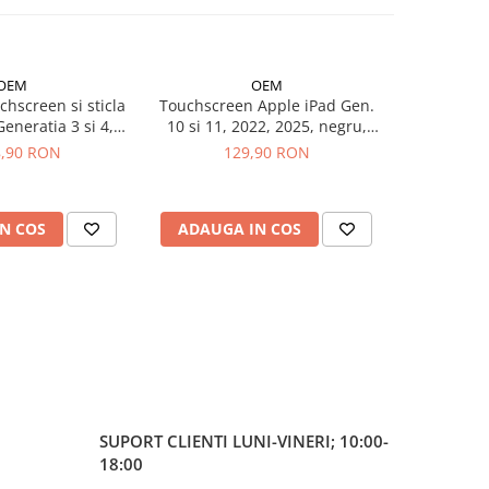
OEM
OEM
chscreen si sticla
Touchscreen Apple iPad Gen.
Baterie i
Generatia 3 si 4,
10 si 11, 2022, 2025, negru,
Pull
2301 A2377 A2459
A2696, A2757, A2777, A3354,
8,90 RON
129,90 RON
de 
5 A2759 A2761
A3355, A3356
nal reconditionat
N COS
ADAUGA IN COS
ADAUG
SUPORT CLIENTI
LUNI-VINERI; 10:00-
18:00