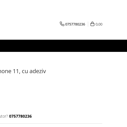
0757780236
0,00
hone 11, cu adeziv
utor?
0757780236