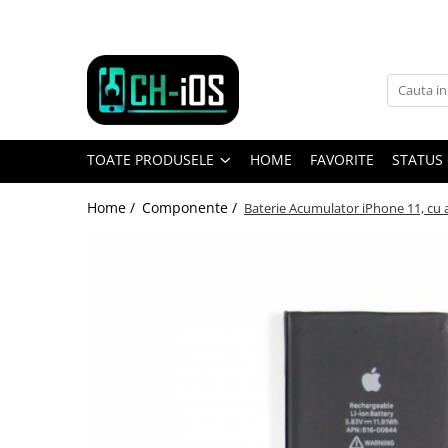
Toate Produsele
Dispozitive
iPhone
TOATE PRODUSELE
HOME
FAVORITE
STATUS
iPhone 11
iPhone 11 Pro
Home /
Componente /
Baterie Acumulator iPhone 11, cu 
iPhone 11 Pro Max
iPhone 12
iPhone 12 Mini
iPhone 12 Pro
iPhone 12 Pro Max
iPhone 13
iPhone 13 Mini
iPhone 13 Pro Max
iPhone 14