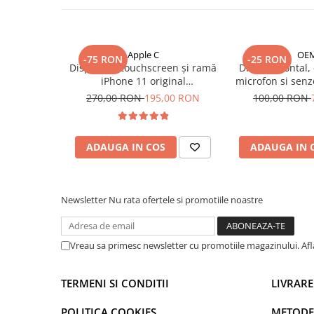
Mac
iMac
MacBook Air
Apple C
OE
MacBook Pro
-75 RON
-25 RON
Display cu touchscreen și ramă
Difuzor frontal, 
Neo
iPhone 11 original
microfon si senz
reconditionat
pentru i
Căști și boxe portabile
270,00 RON
195,00 RON
100,00 RON
Componente
Componente iPhone
ADAUGA IN COS
ADAUGA IN 
iPhone 11
iPhone 11 Pro
iPhone 11 Pro Max
Newsletter
Nu rata ofertele si promotiile noastre
iPhone 12
iPhone 12 Mini
Vreau sa primesc newsletter cu promotiile magazinului. Af
iPhone 12 Pro
iPhone 12 Pro Max
TERMENI SI CONDITII
LIVRARE
iPhone 13
iPhone 13 Mini
POLITICA COOKIES
METODE