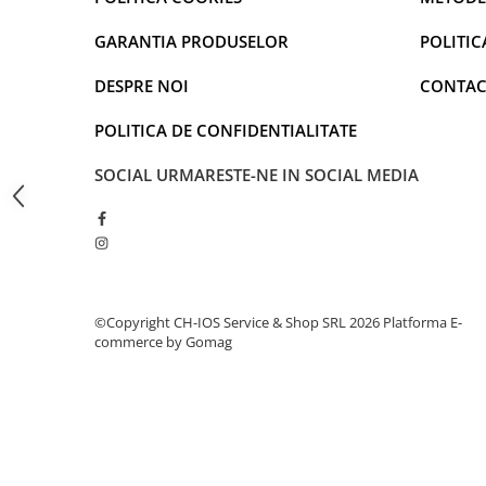
iPhone 13 Pro
iPhone 13 Pro Max
GARANTIA PRODUSELOR
POLITIC
iPhone 14
DESPRE NOI
CONTAC
iPhone 14 Plus
iPhone 14 Pro
POLITICA DE CONFIDENTIALITATE
iPhone 14 Pro Max
SOCIAL
URMARESTE-NE IN SOCIAL MEDIA
iPhone 15
iPhone 15 Plus
iPhone 15 Pro
iPhone 15 Pro Max
iPhone 16
iPhone 16 Plus
©Copyright CH-IOS Service & Shop SRL 2026
Platforma E-
commerce by Gomag
iPhone 16 Pro
iPhone 16 Pro Max
iPhone 5
iPhone 5C
iPhone 6