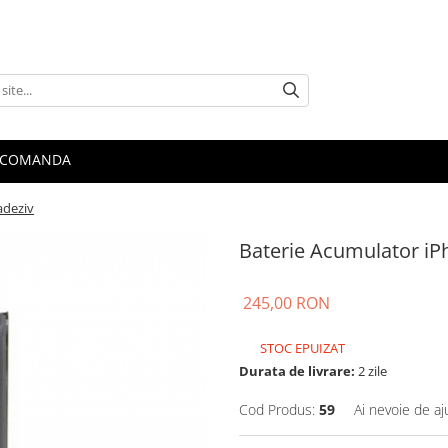
 COMANDA
adeziv
Baterie Acumulator iP
245,00 RON
STOC EPUIZAT
Durata de livrare:
2 zile
Cod Produs:
59
Ai nevoie de aj