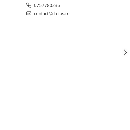
0757780236
contact@ch-ios.ro