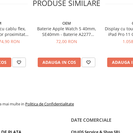
PRODUSE SIMILARE
M
OEM
cu cablu flex,
Baterie Apple Watch 5 40mm,
Display cu tou
or proximitate
SE40mm - Baterie A2277
iPad Pro 11 
Phone X
240mAh
2021 2022, A
74,90 RON
72,00 RON
1.05
A2460 A243
A2762 - Origi
COS
ADAUGA IN COS
ADAUGA I
la mai multe in
Politica de Confidentialitate
DATE COMERCIALE
 DE PLATA
CH-IOS Service & Shop SRL