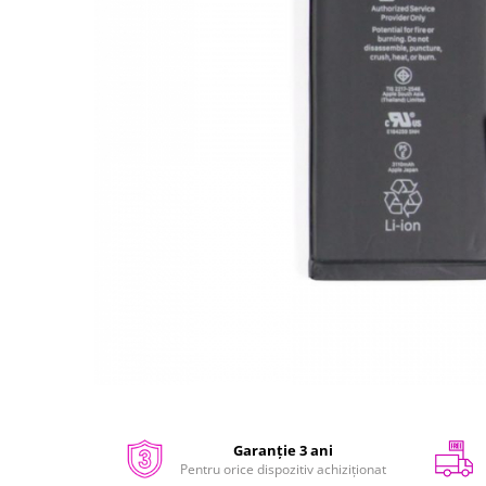
iPhone 14 Plus
iPhone 14 Pro
iPhone 14 Pro Max
iPhone 15
iPhone 15 Plus
iPhone 15 Pro
iPhone 16
iPhone 16 Plus
iPhone 16 Pro
iPhone 16 Pro Max
iPhone 16E
iPhone 17
iPhone 17 Air
iPhone 17 Pro
iPhone 17 Pro Max
Distribuie
pe
iPhone SE 2
Facebook
Garanție 3 ani
iPhone SE 3
Pentru orice dispozitiv achiziționat
iPhone Xr