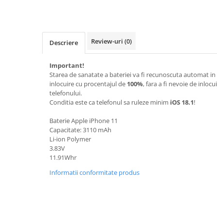
iPhone Xs
iPhone Xs Max
iWatch
Review-uri
(0)
Descriere
Series 10
Series 11
Important!
Starea de sanatate a bateriei va fi recunoscuta automat in 
Series 6
inlocuire cu procentajul de
100%
, fara a fi nevoie de inlocu
Series 7
telefonului.
Series 8
Conditia este ca telefonul sa ruleze minim
iOS 18.1
!
Series 9
Baterie Apple iPhone 11
Series SE 2
Capacitate: 3110 mAh
Series SE 3
Li-ion Polymer
3.83V
Ultra 3
11.91Whr
iPad
Informatii conformitate produs
iPad Air 11 M3 (2025)
iPad Air 13 M3 (2025)
iPad Pro 11 Gen. 4 (2022)