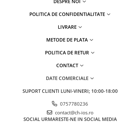
DESPRE NOI
Apple Watch 5 (40mm)
Apple Watch 5 (44mm)
POLITICA DE CONFIDENTIALITATE
Apple Watch 6 (40mm)
Apple Watch 6 (44mm)
LIVRARE
Apple Watch 7 (41mm)
METODE DE PLATA
Apple Watch 7 (45mm)
Apple Watch 8 (41mm)
POLITICA DE RETUR
Apple Watch 8 (45mm)
CONTACT
Apple Watch 9 (41mm)
Apple Watch 9 (45mm)
DATE COMERCIALE
Apple Watch SE (40mm)
Apple Watch SE (44mm)
SUPORT CLIENTI
LUNI-VINERI; 10:00-18:00
Apple Watch SE 2 (40mm)
0757780236
Apple Watch SE 2 (44mm)
contact@ch-ios.ro
Apple Watch SE 3 (40mm)
SOCIAL
URMARESTE-NE IN SOCIAL MEDIA
Apple Watch SE 3 (44mm)
Apple Watch Ultra (49MM)
Baterii iWatch