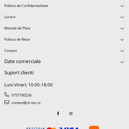
Politica de Confidentialitate
Display-uri și touchscreen iWatch
Componente MacBook
Livrare
Baterii MacBook
Metode de Plata
Display-uri LCD MacBook
Piese MacBook
Politica de Retur
Contact
Date comerciale
Suport clienti
Luni-Vineri; 10:00-18:00
0757780236
contact@ch-ios.ro