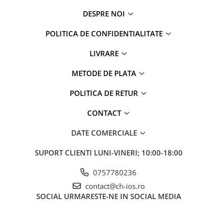
Apple Watch 5 (40mm)
DESPRE NOI
Apple Watch 5 (44mm)
Apple Watch 6 (40mm)
POLITICA DE CONFIDENTIALITATE
Apple Watch 6 (44mm)
Apple Watch 7 (41mm)
LIVRARE
Apple Watch 7 (45mm)
METODE DE PLATA
Apple Watch 8 (41mm)
Apple Watch 8 (45mm)
POLITICA DE RETUR
Apple Watch 9 (41mm)
CONTACT
Apple Watch 9 (45mm)
Apple Watch SE (40mm)
DATE COMERCIALE
Apple Watch SE (44mm)
SUPORT CLIENTI
LUNI-VINERI; 10:00-18:00
Apple Watch SE 2 (40mm)
Apple Watch SE 2 (44mm)
0757780236
Apple Watch SE 3 (40mm)
contact@ch-ios.ro
Apple Watch SE 3 (44mm)
SOCIAL
URMARESTE-NE IN SOCIAL MEDIA
Apple Watch Ultra (49MM)
Baterii iWatch