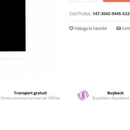
Cod Produs:
147-3042-9445-522
Adauga la Favorite
Cere 
Transport gratuit
Buyback
Pentru comenzi mai mari de 1000 lei
Îți preluăm dispozitivul