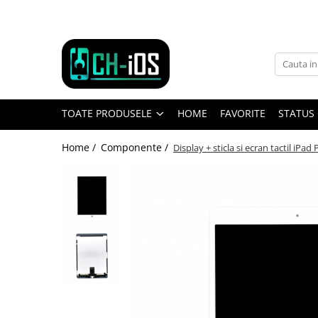
Toate Produsele
Dispozitive
iPhone
TOATE PRODUSELE
HOME
FAVORITE
STATUS
iPhone 11
iPhone 11 Pro
Home /
Componente /
Display + sticla si ecran tactil iPad
iPhone 11 Pro Max
iPhone 12
iPhone 12 Mini
iPhone 12 Pro
iPhone 12 Pro Max
iPhone 13
iPhone 13 Mini
iPhone 13 Pro
iPhone 13 Pro Max