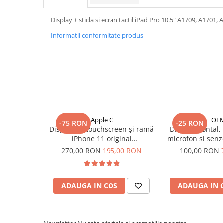
iPhone Xr
Display + sticla si ecran tactil iPad Pro 10.5" A1709, A1701, 
iPhone Xs
Informatii conformitate produs
iPhone Xs Max
iWatch
Series 10
Series 11
Series 6
Series 7
Series 8
Apple C
OE
-75 RON
-25 RON
Display cu touchscreen și ramă
Difuzor frontal, 
Series 9
iPhone 11 original
microfon si senz
Series SE 2
reconditionat
pentru i
270,00 RON
195,00 RON
100,00 RON
Series SE 3
Ultra 3
iPad
ADAUGA IN COS
ADAUGA IN 
iPad Air 11 M3 (2025)
iPad Air 13 M3 (2025)