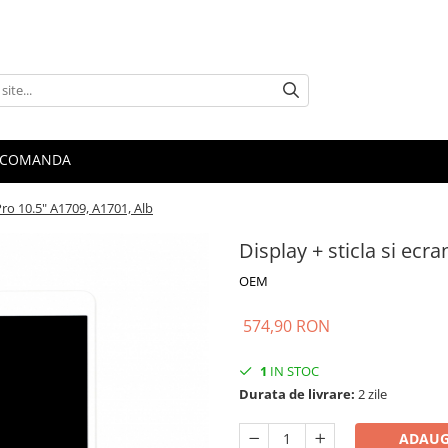
 COMANDA
 Pro 10.5" A1709, A1701, Alb
Display + sticla si ecra
OEM
574,90 RON
1
IN STOC
Durata de livrare:
2 zile
ADAUG