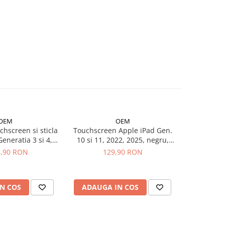
OEM
OEM
chscreen si sticla
Touchscreen Apple iPad Gen.
Baterie i
Generatia 3 si 4,
10 si 11, 2022, 2025, negru,
Pull
2301 A2377 A2459
A2696, A2757, A2777, A3354,
8,90 RON
129,90 RON
de 
5 A2759 A2761
A3355, A3356
nal reconditionat
N COS
ADAUGA IN COS
ADAUG