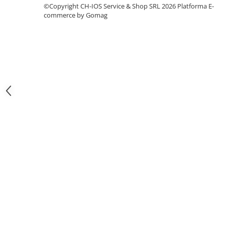
iPhone 13 Mini
©Copyright CH-IOS Service & Shop SRL 2026
Platforma E-
commerce by Gomag
iPhone 13 Pro
iPhone 13 Pro Max
iPhone 14
iPhone 14 Plus
iPhone 14 Pro
iPhone 14 Pro Max
iPhone 15
iPhone 15 Plus
iPhone 15 Pro
iPhone 15 Pro Max
iPhone 16
iPhone 16 Plus
iPhone 16 Pro
iPhone 16 Pro Max
iPhone 5
iPhone 5C