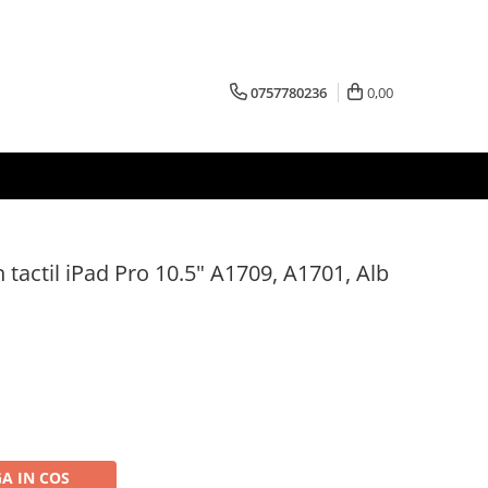
0757780236
0,00
n tactil iPad Pro 10.5" A1709, A1701, Alb
A IN COS