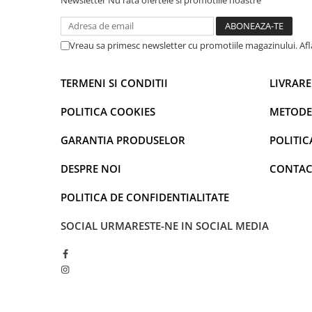
iPad Pro 11 Gen. 4 (2022)
Newsletter
Nu rata ofertele si promotiile noastre
Mac
iMac
Vreau sa primesc newsletter cu promotiile magazinului. Af
MacBook Air
MacBook Pro
TERMENI SI CONDITII
LIVRARE
Neo
POLITICA COOKIES
METODE
Căști și boxe portabile
Componente
GARANTIA PRODUSELOR
POLITIC
Componente iPhone
DESPRE NOI
CONTAC
iPhone 11
iPhone 11 Pro
POLITICA DE CONFIDENTIALITATE
iPhone 11 Pro Max
SOCIAL
URMARESTE-NE IN SOCIAL MEDIA
iPhone 12
iPhone 12 Mini
iPhone 12 Pro
iPhone 12 Pro Max
iPhone 13