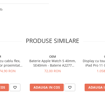
Alb
PRODUSE SIMILARE
M
OEM
cu cablu flex,
Baterie Apple Watch 5 40mm,
Display cu tou
or proximitate
SE40mm - Baterie A2277
iPad Pro 11 
Phone X
240mAh
2021 2022, A
74,90 RON
72,00 RON
1.05
A2460 A243
A2762 - Origi
COS
ADAUGA IN COS
ADAUGA I