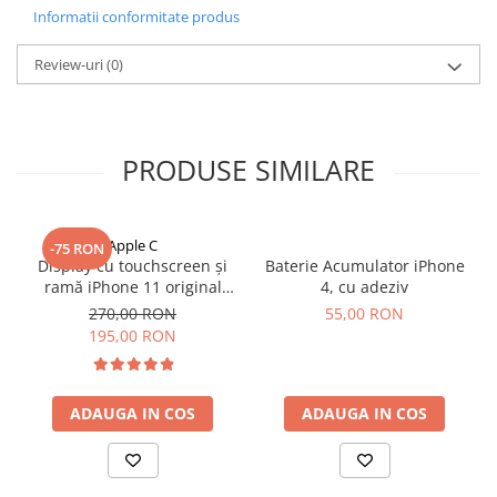
Mac
Informatii conformitate produs
iMac
MacBook Air
Review-uri
(0)
MacBook Pro
Neo
Căști și boxe portabile
PRODUSE SIMILARE
Componente
Componente iPhone
Apple C
iPhone 11
-75 RON
Display cu touchscreen și
Baterie Acumulator iPhone
iPhone 11 Pro
ramă iPhone 11 original
4, cu adeziv
iPhone 11 Pro Max
reconditionat
270,00 RON
55,00 RON
iPhone 12
195,00 RON
iPhone 12 Mini
iPhone 12 Pro
ADAUGA IN COS
ADAUGA IN COS
iPhone 12 Pro Max
iPhone 13
iPhone 13 Mini