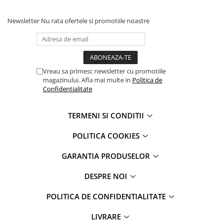
iPhone 13 Pro
iPhone 13 Pro Max
Newsletter
Nu rata ofertele si promotiile noastre
iPhone 14
iPhone 14 Plus
iPhone 14 Pro
iPhone 14 Pro Max
Vreau sa primesc newsletter cu promotiile
magazinului. Afla mai multe in
Politica de
iPhone 15
Confidentialitate
iPhone 15 Plus
iPhone 15 Pro
TERMENI SI CONDITII
iPhone 15 Pro Max
iPhone 16
POLITICA COOKIES
iPhone 16 Plus
GARANTIA PRODUSELOR
iPhone 16 Pro
iPhone 16 Pro Max
DESPRE NOI
iPhone 5
POLITICA DE CONFIDENTIALITATE
iPhone 5C
iPhone 6
LIVRARE