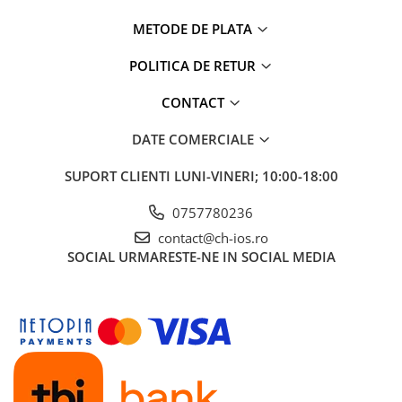
iPhone 6 Plus
iPhone 6s
METODE DE PLATA
iPhone 6s Plus
POLITICA DE RETUR
iPhone 7
iPhone 7 Plus
CONTACT
iPhone 8
DATE COMERCIALE
iPhone 8 Plus
iPhone SE 1
SUPORT CLIENTI
LUNI-VINERI; 10:00-18:00
iPhone SE 2 (2020)
0757780236
iPhone SE 3 (2022)
iPhone X
contact@ch-ios.ro
SOCIAL
URMARESTE-NE IN SOCIAL MEDIA
iPhone XR
iPhone Xs
iPhone Xs Max
Componente iPad
iPad Air 1, 9.7" (2013)
iPad Air 2, 9.7" (2014)