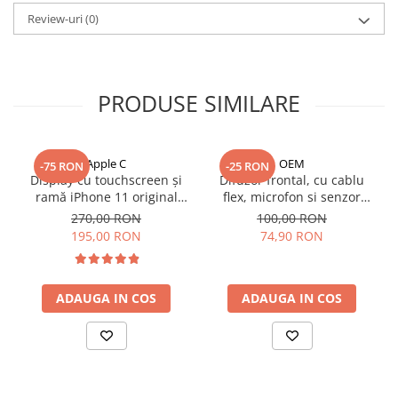
iPad Pro 11 Gen. 4 (2022)
Review-uri
(0)
Mac
iMac
MacBook Air
PRODUSE SIMILARE
MacBook Pro
Neo
Căști și boxe portabile
Apple C
OEM
-75 RON
-25 RON
Componente
Display cu touchscreen și
Difuzor frontal, cu cablu
Componente iPhone
ramă iPhone 11 original
flex, microfon si senzor
reconditionat
proximitate pentru iPhone X
270,00 RON
100,00 RON
iPhone 11
195,00 RON
74,90 RON
iPhone 11 Pro
iPhone 11 Pro Max
iPhone 12
ADAUGA IN COS
ADAUGA IN COS
iPhone 12 Mini
iPhone 12 Pro
iPhone 12 Pro Max
iPhone 13