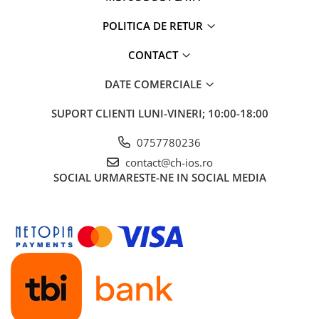
iPhone 6
iPhone 6 Plus
POLITICA DE RETUR
iPhone 6s
CONTACT
iPhone 6s Plus
iPhone 7
DATE COMERCIALE
iPhone 7 Plus
SUPORT CLIENTI
LUNI-VINERI; 10:00-18:00
iPhone 8
iPhone 8 Plus
0757780236
iPhone SE 1
contact@ch-ios.ro
iPhone SE 2 (2020)
SOCIAL
URMARESTE-NE IN SOCIAL MEDIA
iPhone SE 3 (2022)
iPhone X
iPhone XR
iPhone Xs
iPhone Xs Max
Componente iPad
iPad Air 1, 9.7" (2013)