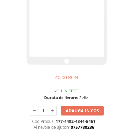
iPhone 14
iPhone 14 Plus
iPhone 14 Pro
iPhone 14 Pro Max
iPhone 15
iPhone 15 Plus
iPhone 15 Pro
iPhone 16
iPhone 16 Plus
iPhone 16 Pro
40,00 RON
iPhone 16 Pro Max
iPhone 16E
1
IN STOC
iPhone 17
Durata de livrare:
2 zile
iPhone 17 Air
iPhone 17 Pro
ADAUGA IN COS
iPhone 17 Pro Max
Cod Produs:
177-4492-4844-5461
iPhone SE 2
Ai nevoie de ajutor?
0757780236
iPhone SE 3