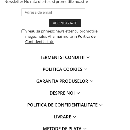
Newsletter
Nu rata ofertele si promotiile noastre
iPhone 13 Mini
iPhone 13 Pro
iPhone 13 Pro Max
iPhone 14
Vreau sa primesc newsletter cu promotiile
iPhone 14 Plus
magazinului. Afla mai multe in
Politica de
iPhone 14 Pro
Confidentialitate
iPhone 14 Pro Max
iPhone 15
TERMENI SI CONDITII
iPhone 15 Plus
POLITICA COOKIES
iPhone 15 Pro
iPhone 15 Pro Max
GARANTIA PRODUSELOR
iPhone 16
DESPRE NOI
iPhone 16 Plus
iPhone 16 Pro
POLITICA DE CONFIDENTIALITATE
iPhone 16 Pro Max
iPhone 5
LIVRARE
iPhone 5C
METODE DE PLATA