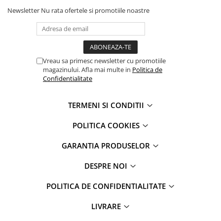
iPad Pro 11 Gen. 3 (2021)
Newsletter
Nu rata ofertele si promotiile noastre
iPad Pro 11 Gen. 4 (2022)
iPad Pro 12.9 Gen. 1 (2015)
iPad Pro 12.9 Gen. 3 (2018)
iPad Pro 12.9 Gen. 4 (2020)
Vreau sa primesc newsletter cu promotiile
iPad Pro 12.9 Gen. 5 (2021)
magazinului. Afla mai multe in
Politica de
Confidentialitate
iPad Pro 12.9 Gen. 6 (2022)
iPad Pro 9.7 (2016)
TERMENI SI CONDITII
Componente iWatch
Apple Watch 1 (38mm)
POLITICA COOKIES
Apple Watch 1 (42mm)
GARANTIA PRODUSELOR
Apple Watch 2 (38mm)
Apple Watch 2 (42mm)
DESPRE NOI
Apple Watch 3 (38mm)
Apple Watch 3 (42mm)
POLITICA DE CONFIDENTIALITATE
Apple Watch 4 (40mm)
LIVRARE
Apple Watch 4 (44mm)