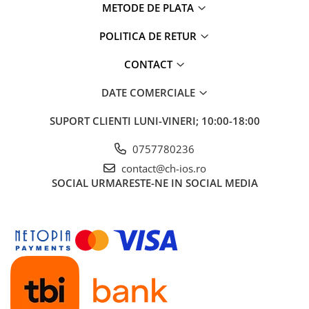
Apple Watch 5 (40mm)
METODE DE PLATA
Apple Watch 5 (44mm)
POLITICA DE RETUR
Apple Watch 6 (40mm)
Apple Watch 6 (44mm)
CONTACT
Apple Watch 7 (41mm)
DATE COMERCIALE
Apple Watch 7 (45mm)
Apple Watch 8 (41mm)
SUPORT CLIENTI
LUNI-VINERI; 10:00-18:00
Apple Watch 8 (45mm)
Apple Watch 9 (41mm)
0757780236
Apple Watch 9 (45mm)
contact@ch-ios.ro
Apple Watch SE (40mm)
SOCIAL
URMARESTE-NE IN SOCIAL MEDIA
Apple Watch SE (44mm)
Apple Watch SE 2 (40mm)
Apple Watch SE 2 (44mm)
Apple Watch SE 3 (40mm)
Apple Watch SE 3 (44mm)
Apple Watch Ultra (49MM)
Baterii iWatch