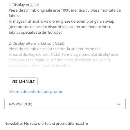
Mac
1. Display original
iMac
Piesa de schimb originala este 100% identica cu piesa montata de
fabrica.
MacBook Air
In magazinul nostru va oferim piese de schimb originale swap
MacBook Pro
(demontate de pe alte dispozitive) sau reconditionate intr-o
Neo
fabrica specializata din Europa!
Căști și boxe portabile
2. Display aftermarket soft OLED
Componente
Piesa de schimb de inalta calitate, la un pret rezonabil.
In cazul display-ului soft OLED, tehnologia panoului display este
Componente iPhone
similara cu cea originala, oferind aceeasi rezistenta la socuri,
iPhone 11
aceeasi rezolutie si nuante de culori.
iPhone 11 Pro
3. Display aftermarket LTPS in-cell
iPhone 11 Pro Max
Piesa de schimb reprezinta cea mai eficienta alegere din punct de
VEZI MAI MULT
iPhone 12
vedere al costului, oferind o calitate acceptabila a calitatii, dar in
Informatii conformitate produs
acelasi timp o rezistenta mai redusa la socuri si o rezolutie a
iPhone 12 Mini
afisajului mai scazuta.
iPhone 12 Pro
Review-uri
(0)
iPhone 12 Pro Max
Specificatii:
iPhone 13
Ansamblu Display Apple iPhone 15
Newsletter
Nu rata ofertele si promotiile noastre
iPhone 13 Mini