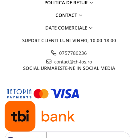
iPhone 6 Plus
POLITICA DE RETUR
iPhone 6s
CONTACT
iPhone 6s Plus
iPhone 7
DATE COMERCIALE
iPhone 7 Plus
SUPORT CLIENTI
LUNI-VINERI; 10:00-18:00
iPhone 8
iPhone 8 Plus
0757780236
iPhone SE 1
contact@ch-ios.ro
iPhone SE 2 (2020)
SOCIAL
URMARESTE-NE IN SOCIAL MEDIA
iPhone SE 3 (2022)
iPhone X
iPhone XR
iPhone Xs
iPhone Xs Max
Componente iPad
iPad Air 1, 9.7" (2013)
iPad Air 2, 9.7" (2014)