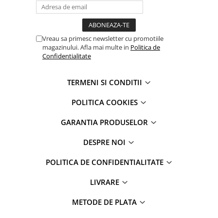
iPhone 13 Pro
iPhone 13 Pro Max
iPhone 14
Vreau sa primesc newsletter cu promotiile
iPhone 14 Plus
magazinului. Afla mai multe in
Politica de
iPhone 14 Pro
Confidentialitate
iPhone 14 Pro Max
iPhone 15
TERMENI SI CONDITII
iPhone 15 Plus
POLITICA COOKIES
iPhone 15 Pro
iPhone 15 Pro Max
GARANTIA PRODUSELOR
iPhone 16
DESPRE NOI
iPhone 16 Plus
iPhone 16 Pro
POLITICA DE CONFIDENTIALITATE
iPhone 16 Pro Max
iPhone 5
LIVRARE
iPhone 5C
METODE DE PLATA
iPhone 6