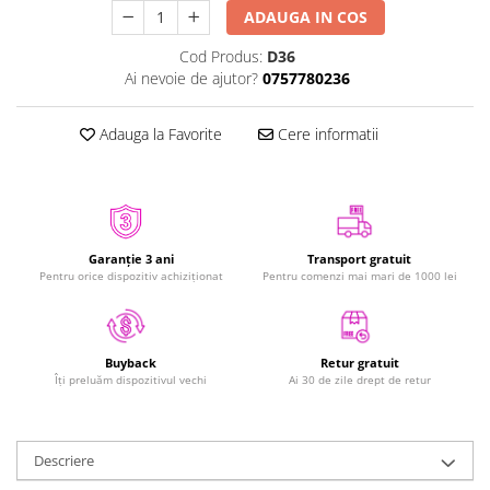
ADAUGA IN COS
iPhone Xs
iPhone Xs Max
Cod Produs:
D36
Ai nevoie de ajutor?
0757780236
iWatch
Series 10
Adauga la Favorite
Cere informatii
Series 11
Series 6
Series 7
Series 8
Series 9
Garanție 3 ani
Transport gratuit
Pentru orice dispozitiv achiziționat
Pentru comenzi mai mari de 1000 lei
Series SE 2
Series SE 3
Ultra 3
Retur gratuit
Buyback
iPad
Ai 30 de zile drept de retur
Îți preluăm dispozitivul vechi
iPad Air 11 M3 (2025)
iPad Air 13 M3 (2025)
Descriere
iPad Pro 11 Gen. 4 (2022)