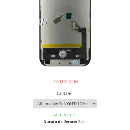
iPhone 14 Plus
iPhone 14 Pro
iPhone 14 Pro Max
iPhone 15
iPhone 15 Plus
iPhone 15 Pro
iPhone 16
iPhone 16 Plus
iPhone 16 Pro
iPhone 16 Pro Max
iPhone 16E
420,00 RON
iPhone 17
iPhone 17 Air
Calitate
:
iPhone 17 Pro
iPhone 17 Pro Max
iPhone SE 2
1
IN STOC
iPhone SE 3
Durata de livrare:
2 zile
iPhone Xr