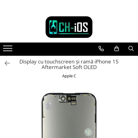
Toate Produsele
Dispozitive
iPhone
iPhone 11
iPhone 11 Pro
Display cu touchscreen și ramă iPhone 15
Aftermarket Soft OLED
iPhone 11 Pro Max
iPhone 12
Apple C
iPhone 12 Mini
iPhone 12 Pro
iPhone 12 Pro Max
iPhone 13
iPhone 13 Mini
iPhone 13 Pro Max
iPhone 14