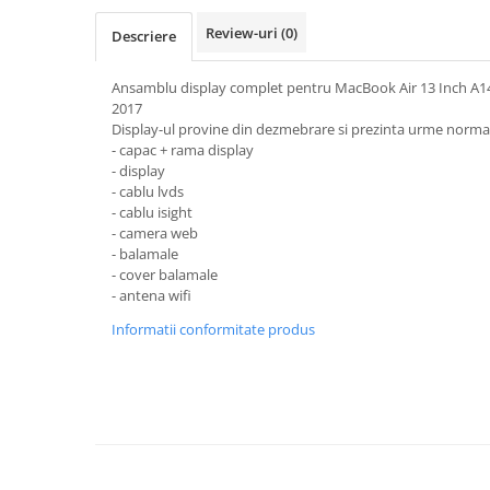
iPhone Xs
Review-uri
(0)
Descriere
iPhone Xs Max
iWatch
Ansamblu display complet pentru MacBook Air 13 Inch A146
2017
Series 10
Display-ul provine din dezmebrare si prezinta urme normale
Series 11
- capac + rama display
- display
Series 6
- cablu lvds
Series 7
- cablu isight
Series 8
- camera web
- balamale
Series 9
- cover balamale
Series SE 2
- antena wifi
Series SE 3
Informatii conformitate produs
Ultra 3
iPad
iPad Air 11 M3 (2025)
iPad Air 13 M3 (2025)
iPad Pro 11 Gen. 4 (2022)