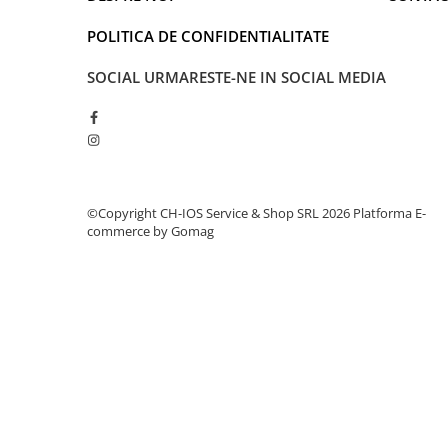
iPhone 13 Pro
iPhone 13 Pro Max
POLITICA DE CONFIDENTIALITATE
iPhone 14
SOCIAL
URMARESTE-NE IN SOCIAL MEDIA
iPhone 14 Plus
iPhone 14 Pro
iPhone 14 Pro Max
iPhone 15
iPhone 15 Plus
©Copyright CH-IOS Service & Shop SRL 2026
Platforma E-
iPhone 15 Pro
commerce by Gomag
iPhone 15 Pro Max
iPhone 16
iPhone 16 Plus
iPhone 16 Pro
iPhone 16 Pro Max
iPhone 5
iPhone 5C
iPhone 6