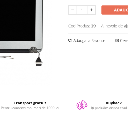
ADAUG
Cod Produs:
39
Ai nevoie de aj
Adauga la Favorite
Cere 
Transport gratuit
Buyback
Pentru comenzi mai mari de 1000 lei
Îți preluăm dispozitivul