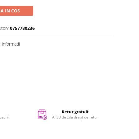
A IN COS
utor?
0757780236
informatii
Retur gratuit
 vechi
Ai 30 de zile drept de retur