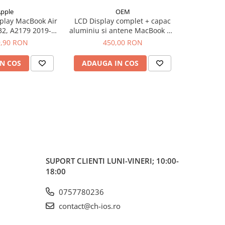
pple
OEM
play MacBook Air
LCD Display complet + capac
32, A2179 2019-
aluminiu si antene MacBook Air
0 Grey
11 inch A1370, A1465 Late
9,90 RON
450,00 RON
2010-Early 2015
N COS
ADAUGA IN COS
SUPORT CLIENTI
LUNI-VINERI; 10:00-
18:00
0757780236
contact@ch-ios.ro