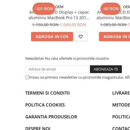
Mac
OEM
OE
-101 RON
-40 RON
iMac
Ansamblu LCD Display + capac
Ansamblu LCD Di
MacBook Air
aluminiu MacBook Pro 13 2016-
aluminiu MacBoo
2019 A1706 A1708, Space Gray
2019 A1706 A1
MacBook Pro
1.150,00 RON
1.049,00 RON
1.089,00 RON
1
Neo
ADAUGA IN COS
ADAUGA IN 
Căști și boxe portabile
Componente
Componente iPhone
Newsletter
Nu rata ofertele si promotiile noastre
iPhone 11
iPhone 11 Pro
Vreau sa primesc newsletter cu promotiile magazinului. Af
iPhone 11 Pro Max
iPhone 12
TERMENI SI CONDITII
LIVRARE
iPhone 12 Mini
iPhone 12 Pro
POLITICA COOKIES
METODE
iPhone 12 Pro Max
GARANTIA PRODUSELOR
POLITIC
iPhone 13
iPhone 13 Mini
DESPRE NOI
CONTAC