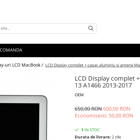
 COMANDA
ay-uri LCD MacBook /
LCD Display complet + capac aluminiu si antene M
LCD Display complet +
13 A1466 2013-2017
OEM
650,00 RON
600,00 RON
Economisesti:
50,00
RON
1
IN STOC
Durata de livrare:
2 zile