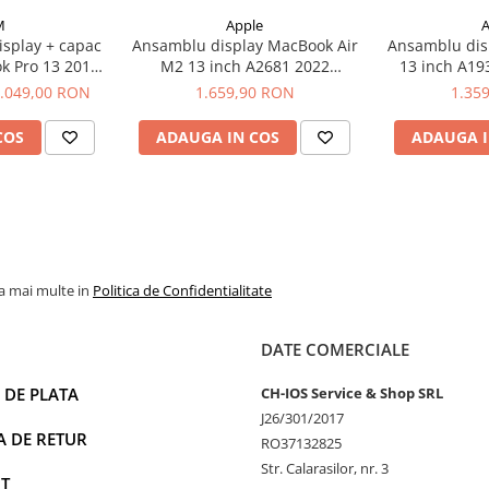
M
Apple
A
splay + capac
Ansamblu display MacBook Air
Ansamblu dis
k Pro 13 2016-
M2 13 inch A2681 2022
13 inch A19
708, Silver
Midnight
202
.049,00 RON
1.659,90 RON
1.35
COS
ADAUGA IN COS
ADAUGA I
la mai multe in
Politica de Confidentialitate
DATE COMERCIALE
 DE PLATA
CH-IOS Service & Shop SRL
J26/301/2017
A DE RETUR
RO37132825
Str. Calarasilor, nr. 3
T