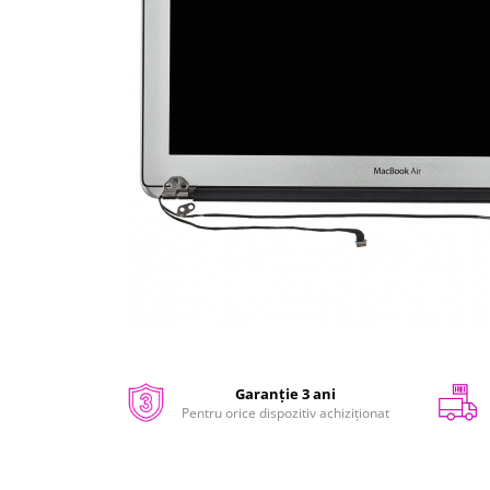
iPhone 14 Plus
iPhone 14 Pro
iPhone 14 Pro Max
iPhone 15
iPhone 15 Plus
iPhone 15 Pro
iPhone 16
iPhone 16 Plus
iPhone 16 Pro
iPhone 16 Pro Max
iPhone 16E
iPhone 17
iPhone 17 Air
Distribuie
pe
iPhone 17 Pro
Facebook
Garanție 3 ani
iPhone 17 Pro Max
Pentru orice dispozitiv achiziționat
iPhone SE 2
iPhone SE 3
iPhone Xr