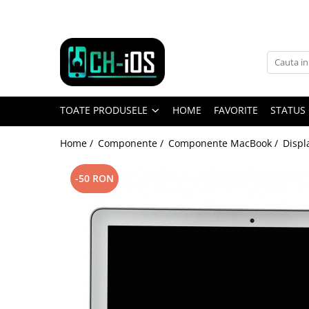
Toate Produsele
Dispozitive
iPhone
TOATE PRODUSELE
HOME
FAVORITE
STATUS
iPhone 11
iPhone 11 Pro
Home /
Componente /
Componente MacBook /
Displ
iPhone 11 Pro Max
iPhone 12
-50 RON
iPhone 12 Mini
iPhone 12 Pro
iPhone 12 Pro Max
iPhone 13
iPhone 13 Mini
iPhone 13 Pro Max
iPhone 14