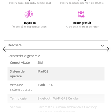
iPad Pro 11 Gen. 4 (2022)
Pentru orice dispozitiv achiziționat
Pentru comenzi mai mari de 1000 lei
Mac
iMac
MacBook Air
Retur gratuit
Buyback
Ai 30 de zile drept de retur
Îți preluăm dispozitivul vechi
MacBook Pro
Neo
Căști și boxe portabile
Descriere
Componente
Componente iPhone
Caracteristici generale
iPhone 11
Conectivitate
SIM
iPhone 11 Pro
Sistem de
iPadOS
iPhone 11 Pro Max
operare
iPhone 12
Versiune
iPadOS 14
iPhone 12 Mini
sistem operare
iPhone 12 Pro
Tehnologie
Bluetooth Wi-Fi GPS Cellular
iPhone 12 Pro Max
Senzori
Barometru Lumina ambientala Giroscop
iPhone 13
Amprenta Accelerometru