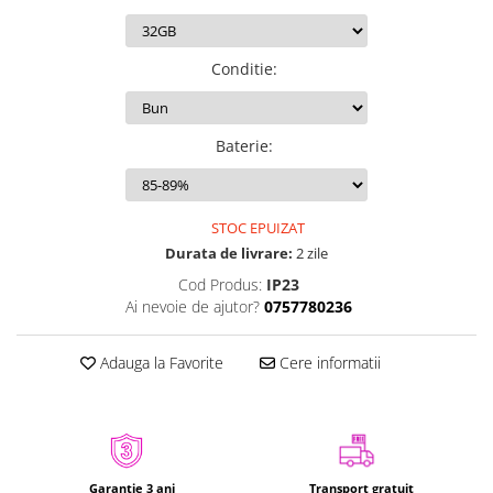
iPhone Xr
iPhone Xs
Conditie
:
iPhone Xs Max
iWatch
Series 10
Baterie
:
Series 11
Series 6
STOC EPUIZAT
Series 7
Durata de livrare:
2 zile
Series 8
Cod Produs:
IP23
Series 9
Ai nevoie de ajutor?
0757780236
Series SE 2
Series SE 3
Adauga la Favorite
Cere informatii
Ultra 3
iPad
iPad Air 11 M3 (2025)
iPad Air 13 M3 (2025)
Garanție 3 ani
Transport gratuit