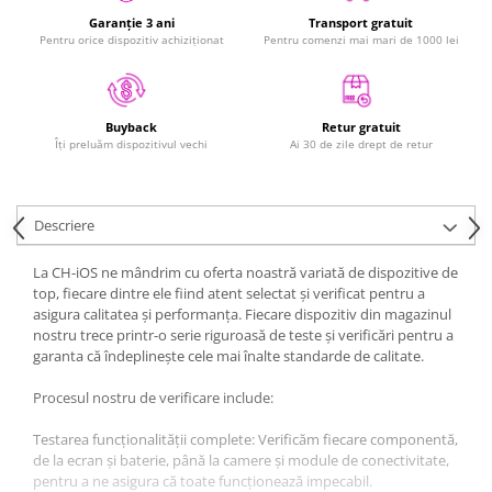
iPad Gen. 11, A16 (2025)
MacBook Air
Garanție 3 ani
Transport gratuit
iPad Gen. 2 (2011)
Pentru orice dispozitiv achiziționat
Pentru comenzi mai mari de 1000 lei
MacBook Pro
iPad Gen. 3 (2012)
Neo
iPad Gen. 4 (2012)
Căști și boxe portabile
iPad Gen. 5, 9.7" (2017)
Retur gratuit
Buyback
Ai 30 de zile drept de retur
Îți preluăm dispozitivul vechi
iPad Gen. 6, 9.7" (2018)
iPad Gen. 7, 10.2" (2019)
iPad Gen. 8, 10.2" (2020)
Descriere
iPad Gen. 9, 10.2" (2021)
iPad Mini 1 (2012)
La CH-iOS ne mândrim cu oferta noastră variată de dispozitive de
top, fiecare dintre ele fiind atent selectat și verificat pentru a
iPad Mini 2 (2013)
asigura calitatea și performanța. Fiecare dispozitiv din magazinul
iPad Mini 3 (2014)
nostru trece printr-o serie riguroasă de teste și verificări pentru a
iPad Mini 4 (2015)
garanta că îndeplinește cele mai înalte standarde de calitate.
iPad Mini 5 (2019)
Procesul nostru de verificare include:
iPad Pro 10.5 (2017)
Testarea funcționalității complete: Verificăm fiecare componentă,
iPad Pro 11 Gen. 1 (2018)
de la ecran și baterie, până la camere și module de conectivitate,
iPad Pro 11 Gen. 2 (2020)
pentru a ne asigura că toate funcționează impecabil.