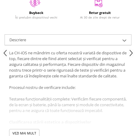
iPad Gen. 11, A16 (2025)
MacBook Air
iPad Gen. 2 (2011)
Retur gratuit
Buyback
MacBook Pro
Ai 30 de zile drept de retur
Îți preluăm dispozitivul vechi
iPad Gen. 3 (2012)
Neo
iPad Gen. 4 (2012)
Căști și boxe portabile
iPad Gen. 5, 9.7" (2017)
Descriere
iPad Gen. 6, 9.7" (2018)
iPad Gen. 7, 10.2" (2019)
La CH-iOS ne mândrim cu oferta noastră variată de dispozitive de
iPad Gen. 8, 10.2" (2020)
top, fiecare dintre ele fiind atent selectat și verificat pentru a
asigura calitatea și performanța. Fiecare dispozitiv din magazinul
iPad Gen. 9, 10.2" (2021)
nostru trece printr-o serie riguroasă de teste și verificări pentru a
iPad Mini 1 (2012)
garanta că îndeplinește cele mai înalte standarde de calitate.
iPad Mini 2 (2013)
Procesul nostru de verificare include:
iPad Mini 3 (2014)
iPad Mini 4 (2015)
Testarea funcționalității complete: Verificăm fiecare componentă,
de la ecran și baterie, până la camere și module de conectivitate,
iPad Mini 5 (2019)
pentru a ne asigura că toate funcționează impecabil.
iPad Pro 10.5 (2017)
iPad Pro 11 Gen. 1 (2018)
Clasificarea stării estetice a dispozitivelor
iPad Pro 11 Gen. 2 (2020)
La CH-iOS, toate dispozitivele sunt atent evaluate și încadrate
VEZI MAI MULT