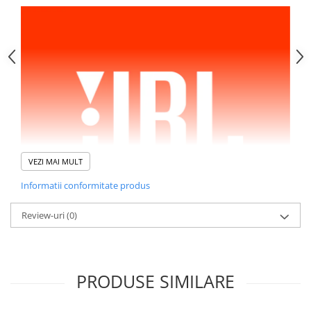
Mac
iMac
MacBook Air
MacBook Pro
Neo
Căști și boxe portabile
Componente
Componente iPhone
iPhone 11
VEZI MAI MULT
iPhone 11 Pro
Informatii conformitate produs
iPhone 11 Pro Max
iPhone 12
Review-uri
(0)
iPhone 12 Mini
iPhone 12 Pro
iPhone 12 Pro Max
PRODUSE SIMILARE
iPhone 13
iPhone 13 Mini