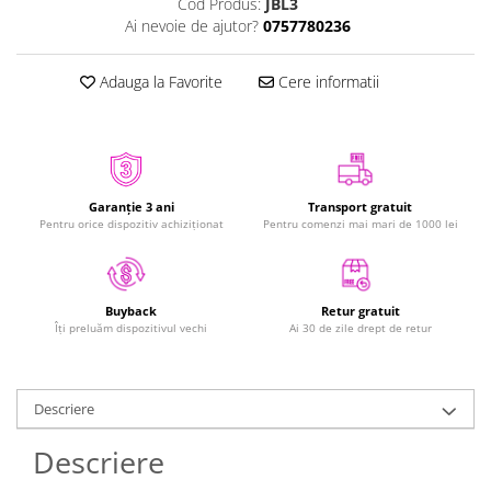
Cod Produs:
JBL3
iPhone Xs
Ai nevoie de ajutor?
0757780236
iPhone Xs Max
iWatch
Adauga la Favorite
Cere informatii
Series 10
Series 11
Series 6
Series 7
Garanție 3 ani
Transport gratuit
Pentru orice dispozitiv achiziționat
Pentru comenzi mai mari de 1000 lei
Series 8
Series 9
Series SE 2
Retur gratuit
Buyback
Series SE 3
Ai 30 de zile drept de retur
Îți preluăm dispozitivul vechi
Ultra 3
iPad
iPad Air 11 M3 (2025)
Descriere
iPad Air 13 M3 (2025)
Descriere
iPad Pro 11 Gen. 4 (2022)