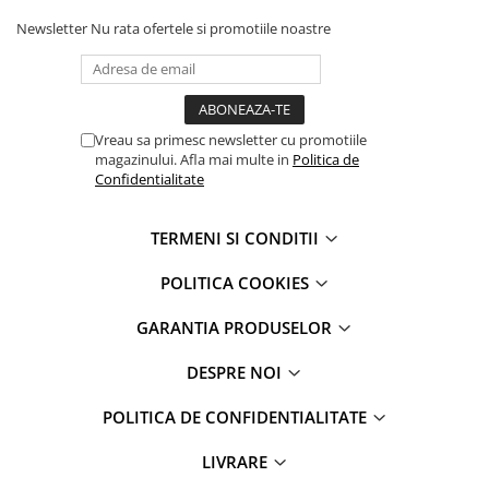
Apple Watch 5 (40mm)
Newsletter
Nu rata ofertele si promotiile noastre
Apple Watch 5 (44mm)
Apple Watch 6 (40mm)
Apple Watch 6 (44mm)
Apple Watch 7 (41mm)
Vreau sa primesc newsletter cu promotiile
Apple Watch 7 (45mm)
magazinului. Afla mai multe in
Politica de
Apple Watch 8 (41mm)
Confidentialitate
Apple Watch 8 (45mm)
Apple Watch 9 (41mm)
TERMENI SI CONDITII
Apple Watch 9 (45mm)
POLITICA COOKIES
Apple Watch SE (40mm)
Apple Watch SE (44mm)
GARANTIA PRODUSELOR
Apple Watch SE 2 (40mm)
DESPRE NOI
Apple Watch SE 2 (44mm)
Apple Watch SE 3 (40mm)
POLITICA DE CONFIDENTIALITATE
Apple Watch SE 3 (44mm)
Apple Watch Ultra (49MM)
LIVRARE
Baterii iWatch