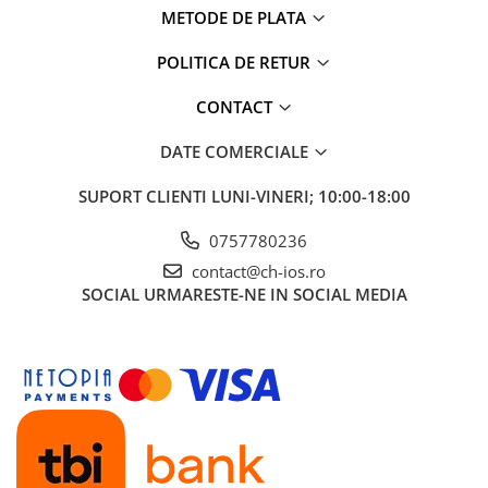
METODE DE PLATA
Display-uri și touchscreen iWatch
Componente MacBook
POLITICA DE RETUR
Baterii MacBook
CONTACT
Display-uri LCD MacBook
Piese MacBook
DATE COMERCIALE
SUPORT CLIENTI
LUNI-VINERI; 10:00-18:00
0757780236
contact@ch-ios.ro
SOCIAL
URMARESTE-NE IN SOCIAL MEDIA