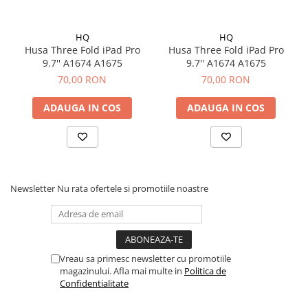
iPad Pro 11 Gen. 3 (2021)
iPad Pro 11 Gen. 4 (2022)
HQ
HQ
iPad Pro 12.9 Gen. 1 (2015)
Husa Three Fold iPad Pro
Husa Three Fold iPad Pro
iPad Pro 12.9 Gen. 3 (2018)
9.7'' A1674 A1675
9.7'' A1674 A1675
iPad Pro 12.9 Gen. 4 (2020)
70,00 RON
70,00 RON
iPad Pro 12.9 Gen. 5 (2021)
ADAUGA IN COS
ADAUGA IN COS
iPad Pro 12.9 Gen. 6 (2022)
iPad Pro 9.7 (2016)
Componente iWatch
Apple Watch 1 (38mm)
Apple Watch 1 (42mm)
Newsletter
Nu rata ofertele si promotiile noastre
Apple Watch 2 (38mm)
Apple Watch 2 (42mm)
Apple Watch 3 (38mm)
Apple Watch 3 (42mm)
Vreau sa primesc newsletter cu promotiile
magazinului. Afla mai multe in
Politica de
Apple Watch 4 (40mm)
Confidentialitate
Apple Watch 4 (44mm)