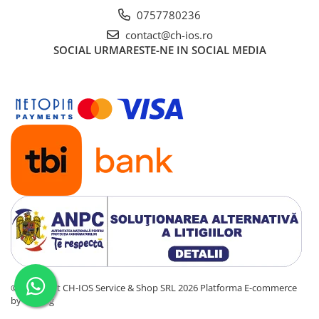
0757780236
Display-uri și touchscreen iWatch
contact@ch-ios.ro
Componente MacBook
SOCIAL
URMARESTE-NE IN SOCIAL MEDIA
Baterii MacBook
Display-uri LCD MacBook
Piese MacBook
©Copyright CH-IOS Service & Shop SRL 2026
Platforma E-commerce
by Gomag