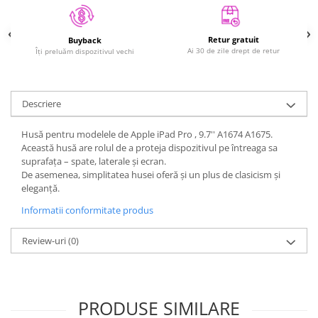
iPad Gen. 11, A16 (2025)
iMac
iPad Gen. 2 (2011)
MacBook Air
Retur gratuit
Buyback
iPad Gen. 3 (2012)
MacBook Pro
Ai 30 de zile drept de retur
Îți preluăm dispozitivul vechi
iPad Gen. 4 (2012)
Neo
iPad Gen. 5, 9.7" (2017)
Căști și boxe portabile
iPad Gen. 6, 9.7" (2018)
Descriere
iPad Gen. 7, 10.2" (2019)
Husă pentru modelele de Apple iPad Pro , 9.7'' A1674 A1675.
iPad Gen. 8, 10.2" (2020)
Această husă are rolul de a proteja dispozitivul pe întreaga sa
iPad Gen. 9, 10.2" (2021)
suprafața – spate, laterale și ecran.
iPad Mini 1 (2012)
De asemenea, simplitatea husei oferă și un plus de clasicism și
eleganță.
iPad Mini 2 (2013)
Informatii conformitate produs
iPad Mini 3 (2014)
iPad Mini 4 (2015)
Review-uri
(0)
iPad Mini 5 (2019)
iPad Pro 10.5 (2017)
iPad Pro 11 Gen. 1 (2018)
PRODUSE SIMILARE
iPad Pro 11 Gen. 2 (2020)