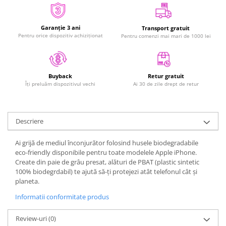
iPad Gen. 11, A16 (2025)
MacBook Air
iPad Gen. 2 (2011)
MacBook Pro
Garanție 3 ani
Transport gratuit
iPad Gen. 3 (2012)
Pentru orice dispozitiv achiziționat
Pentru comenzi mai mari de 1000 lei
Neo
iPad Gen. 4 (2012)
Căști și boxe portabile
iPad Gen. 5, 9.7" (2017)
iPad Gen. 6, 9.7" (2018)
Retur gratuit
Buyback
iPad Gen. 7, 10.2" (2019)
Ai 30 de zile drept de retur
Îți preluăm dispozitivul vechi
iPad Gen. 8, 10.2" (2020)
iPad Gen. 9, 10.2" (2021)
Descriere
iPad Mini 1 (2012)
iPad Mini 2 (2013)
Ai grijă de mediul înconjurător folosind husele biodegradabile
iPad Mini 3 (2014)
eco-friendly disponibile pentru toate modelele Apple iPhone.
Create din paie de grâu presat, alături de PBAT (plastic sintetic
iPad Mini 4 (2015)
100% biodegrdabil) te ajută să-ți protejezi atât telefonul cât și
iPad Mini 5 (2019)
planeta.
iPad Pro 10.5 (2017)
Informatii conformitate produs
iPad Pro 11 Gen. 1 (2018)
iPad Pro 11 Gen. 2 (2020)
Review-uri
(0)