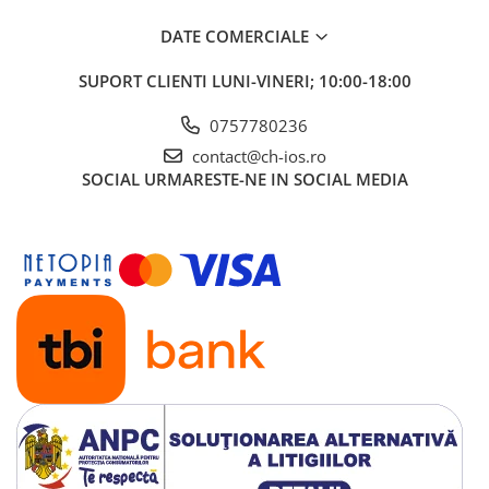
Display-uri și touchscreen iWatch
DATE COMERCIALE
Componente MacBook
SUPORT CLIENTI
LUNI-VINERI; 10:00-18:00
Baterii MacBook
Display-uri LCD MacBook
0757780236
Piese MacBook
contact@ch-ios.ro
SOCIAL
URMARESTE-NE IN SOCIAL MEDIA