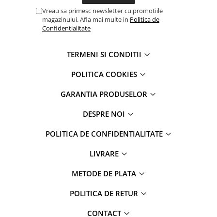
Apple Watch 5 (40mm)
Vreau sa primesc newsletter cu promotiile
Apple Watch 5 (44mm)
magazinului. Afla mai multe in
Politica de
Apple Watch 6 (40mm)
Confidentialitate
Apple Watch 6 (44mm)
Apple Watch 7 (41mm)
TERMENI SI CONDITII
Apple Watch 7 (45mm)
POLITICA COOKIES
Apple Watch 8 (41mm)
Apple Watch 8 (45mm)
GARANTIA PRODUSELOR
Apple Watch 9 (41mm)
DESPRE NOI
Apple Watch 9 (45mm)
Apple Watch SE (40mm)
POLITICA DE CONFIDENTIALITATE
Apple Watch SE (44mm)
LIVRARE
Apple Watch SE 2 (40mm)
Apple Watch SE 2 (44mm)
METODE DE PLATA
Apple Watch SE 3 (40mm)
Apple Watch SE 3 (44mm)
POLITICA DE RETUR
Apple Watch Ultra (49MM)
CONTACT
Baterii iWatch