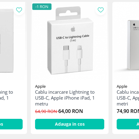
-1 RON
Apple
Apple
ning to
Cablu incarcare Lightning to
Cablu inca
ad, 1
USB-C, Apple iPhone iPad, 1
USB-C, App
metru
metri
64,00 RON
74,90 RO
64,90 RON
os
Adauga in cos
A