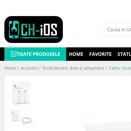
Toate Produsele
Dispozitive
iPhone
iPhone 11
TOATE PRODUSELE
HOME
FAVORITE
STAT
iPhone 11 Pro
iPhone 11 Pro Max
Home /
Accesorii /
Încărcătoare, date și adaptoare /
Cablu inca
iPhone 12
iPhone 12 Mini
iPhone 12 Pro
iPhone 12 Pro Max
iPhone 13
iPhone 13 Mini
iPhone 13 Pro Max
iPhone 14