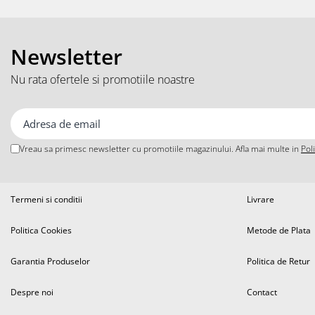
iPhone 13 Pro
iPhone 13 Pro Max
iPhone 14
Newsletter
iPhone 14 Plus
Nu rata ofertele si promotiile noastre
iPhone 14 Pro
iPhone 14 Pro Max
iPhone 15
iPhone 15 Plus
Vreau sa primesc newsletter cu promotiile magazinului. Afla mai multe in
Pol
iPhone 15 Pro
iPhone 15 Pro Max
iPhone 16
Termeni si conditii
Livrare
iPhone 16 Plus
iPhone 16 Pro
Politica Cookies
Metode de Plata
iPhone 16 Pro Max
Garantia Produselor
Politica de Retur
iPhone 5
iPhone 5C
Despre noi
Contact
iPhone 6