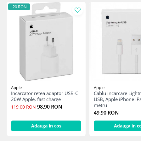
Mac
-20 RON
iMac
MacBook Air
MacBook Pro
Neo
Căști și boxe portabile
Componente
Componente iPhone
iPhone 11
iPhone 11 Pro
iPhone 11 Pro Max
Apple
Apple
Incarcator retea adaptor USB-C
Cablu incarcare Light
iPhone 12
20W Apple, fast charge
USB, Apple iPhone iP
iPhone 12 Mini
metru
98,90 RON
119,00 RON
iPhone 12 Pro
49,90 RON
iPhone 12 Pro Max
Adauga in cos
Adauga in c
iPhone 13
iPhone 13 Mini