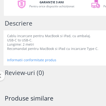
GARANȚIE 3 ANI
Facebook
iPhone Xs
Pentru orice dispozitiv achiziționat
P
iPhone Xs Max
iWatch
Descriere
Series 10
Series 11
Cablu incarcare pentru MacBook si iPad, cu ambalaj.
Series 6
USB-C to USB-C.
Series 7
Lungime: 2 metri
Recomandat pentru MacBook si iPad cu incarcare Type C.
Series 8
Series 9
Informatii conformitate produs
Series SE 2
Series SE 3
Review-uri
(0)
Ultra 3
iPad
iPad Air 11 M3 (2025)
iPad Air 13 M3 (2025)
Produse similare
iPad Pro 11 Gen. 4 (2022)