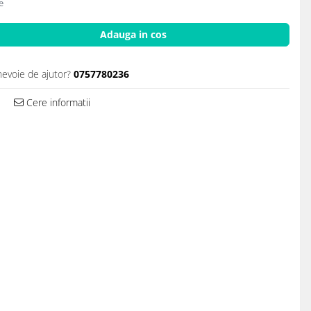
e
Adauga in cos
nevoie de ajutor?
0757780236
Cere informatii