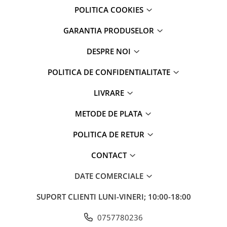
iPhone 13 Pro
POLITICA COOKIES
iPhone 13 Pro Max
GARANTIA PRODUSELOR
iPhone 14
iPhone 14 Plus
DESPRE NOI
iPhone 14 Pro
iPhone 14 Pro Max
POLITICA DE CONFIDENTIALITATE
iPhone 15
LIVRARE
iPhone 15 Plus
iPhone 15 Pro
METODE DE PLATA
iPhone 15 Pro Max
POLITICA DE RETUR
iPhone 16
iPhone 16 Plus
CONTACT
iPhone 16 Pro
DATE COMERCIALE
iPhone 16 Pro Max
iPhone 5
SUPORT CLIENTI
LUNI-VINERI; 10:00-18:00
iPhone 5C
iPhone 6
0757780236