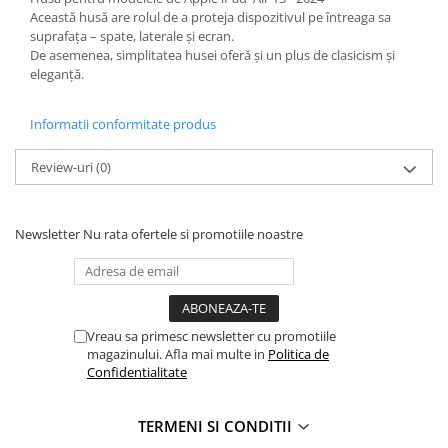
Mac
Această husă are rolul de a proteja dispozitivul pe întreaga sa
iMac
suprafața – spate, laterale și ecran.
De asemenea, simplitatea husei oferă și un plus de clasicism și
MacBook Air
eleganță.
MacBook Pro
Neo
Informatii conformitate produs
Căști și boxe portabile
Componente
Review-uri
(0)
Componente iPhone
iPhone 11
Newsletter
Nu rata ofertele si promotiile noastre
iPhone 11 Pro
iPhone 11 Pro Max
iPhone 12
iPhone 12 Mini
Vreau sa primesc newsletter cu promotiile
iPhone 12 Pro
magazinului. Afla mai multe in
Politica de
Confidentialitate
iPhone 12 Pro Max
iPhone 13
TERMENI SI CONDITII
iPhone 13 Mini