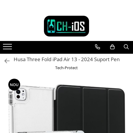
Toate Produsele
Dispozitive
iPhone
iPhone 11
iPhone 11 Pro
Husa Three Fold iPad Air 13 - 2024 Suport Pen
iPhone 11 Pro Max
Tech-Protect
iPhone 12
iPhone 12 Mini
NOU
iPhone 12 Pro
iPhone 12 Pro Max
iPhone 13
iPhone 13 Mini
iPhone 13 Pro Max
iPhone 14