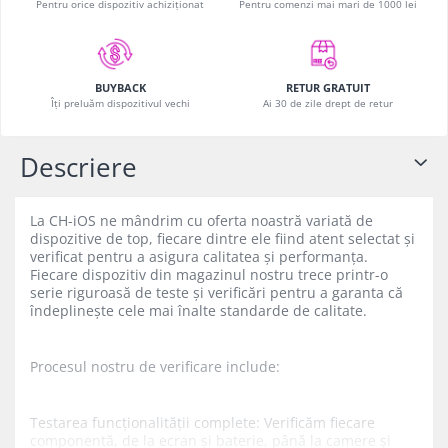
Pentru orice dispozitiv achiziționat
Pentru comenzi mai mari de 1000 lei
iPad Gen. 11, A16 (2025)
MacBook Air
iPad Gen. 2 (2011)
MacBook Pro
iPad Gen. 3 (2012)
Neo
iPad Gen. 4 (2012)
RETUR GRATUIT
BUYBACK
Căști și boxe portabile
Ai 30 de zile drept de retur
Îți preluăm dispozitivul vechi
iPad Gen. 5, 9.7" (2017)
iPad Gen. 6, 9.7" (2018)
Descriere
iPad Gen. 7, 10.2" (2019)
iPad Gen. 8, 10.2" (2020)
iPad Gen. 9, 10.2" (2021)
La CH-iOS ne mândrim cu oferta noastră variată de
dispozitive de top, fiecare dintre ele fiind atent selectat și
iPad Mini 1 (2012)
verificat pentru a asigura calitatea și performanța.
iPad Mini 2 (2013)
Fiecare dispozitiv din magazinul nostru trece printr-o
serie riguroasă de teste și verificări pentru a garanta că
iPad Mini 3 (2014)
îndeplinește cele mai înalte standarde de calitate.
iPad Mini 4 (2015)
iPad Mini 5 (2019)
Procesul nostru de verificare include:
iPad Pro 10.5 (2017)
iPad Pro 11 Gen. 1 (2018)
Testarea funcționalității complete: Verificăm fiecare
iPad Pro 11 Gen. 2 (2020)
componentă, de la ecran și baterie, până la camere și