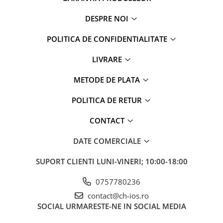
iPad Gen. 11, A16 (2025)
MacBook Air
DESPRE NOI
iPad Gen. 2 (2011)
MacBook Pro
iPad Gen. 3 (2012)
Neo
POLITICA DE CONFIDENTIALITATE
iPad Gen. 4 (2012)
Căști și boxe portabile
iPad Gen. 5, 9.7" (2017)
LIVRARE
iPad Gen. 6, 9.7" (2018)
METODE DE PLATA
iPad Gen. 7, 10.2" (2019)
iPad Gen. 8, 10.2" (2020)
POLITICA DE RETUR
iPad Gen. 9, 10.2" (2021)
CONTACT
iPad Mini 1 (2012)
iPad Mini 2 (2013)
DATE COMERCIALE
iPad Mini 3 (2014)
iPad Mini 4 (2015)
SUPORT CLIENTI
LUNI-VINERI; 10:00-18:00
iPad Mini 5 (2019)
0757780236
iPad Pro 10.5 (2017)
contact@ch-ios.ro
iPad Pro 11 Gen. 1 (2018)
SOCIAL
URMARESTE-NE IN SOCIAL MEDIA
iPad Pro 11 Gen. 2 (2020)