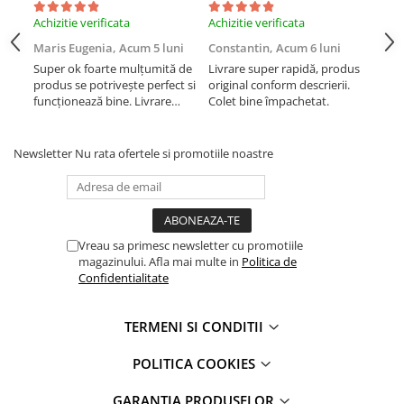
iPhone Xs Max
iPhone 7 Plus
Achizitie verificata
Achizitie verificata
Achi
iWatch
iPhone 8
Maris Eugenia,
Acum 5 luni
Constantin,
Acum 6 luni
Con
iPhone 8 Plus
Series 10
Super ok foarte mulțumită de
Livrare super rapidă, produs
Liv
iPhone SE 1
produs se potrivește perfect si
original conform descrierii.
orig
Series 11
funcționează bine. Livrare
Colet bine împachetat.
Col
iPhone SE 2 (2020)
Series 6
rapida.
iPhone SE 3 (2022)
Series 7
iPhone X
Newsletter
Nu rata ofertele si promotiile noastre
Series 8
iPhone XR
Series 9
iPhone Xs
Series SE 2
iPhone Xs Max
Series SE 3
Vreau sa primesc newsletter cu promotiile
Componente iPad
Ultra 3
magazinului. Afla mai multe in
Politica de
iPad
iPad Air 1, 9.7" (2013)
Confidentialitate
iPad Air 2, 9.7" (2014)
iPad Air 11 M3 (2025)
iPad Air 3, 10.5" (2019)
iPad Air 13 M3 (2025)
TERMENI SI CONDITII
iPad Air 4, 10.9" (2020)
iPad Pro 11 Gen. 4 (2022)
POLITICA COOKIES
iPad Air 5, 10.9" (2022)
Mac
iPad Gen. 10, 10.9" (2022)
iMac
GARANTIA PRODUSELOR