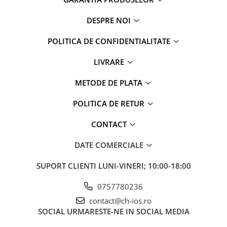
Mac
iMac
DESPRE NOI
MacBook Air
POLITICA DE CONFIDENTIALITATE
MacBook Pro
Neo
LIVRARE
Căști și boxe portabile
METODE DE PLATA
Componente
Componente iPhone
POLITICA DE RETUR
iPhone 11
CONTACT
iPhone 11 Pro
iPhone 11 Pro Max
DATE COMERCIALE
iPhone 12
SUPORT CLIENTI
LUNI-VINERI; 10:00-18:00
iPhone 12 Mini
iPhone 12 Pro
0757780236
iPhone 12 Pro Max
contact@ch-ios.ro
iPhone 13
SOCIAL
URMARESTE-NE IN SOCIAL MEDIA
iPhone 13 Mini