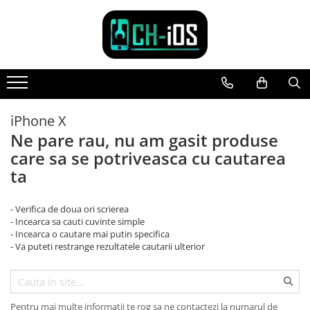
Toate Produsele
Dispozitive
iPhone
iPhone 11
iPhone X
iPhone 11 Pro
Ne pare rau, nu am gasit produse
iPhone 11 Pro Max
care sa se potriveasca cu cautarea
iPhone 12
ta
iPhone 12 Mini
iPhone 12 Pro
- Verifica de doua ori scrierea
iPhone 12 Pro Max
- Incearca sa cauti cuvinte simple
- Incearca o cautare mai putin specifica
iPhone 13
- Va puteti restrange rezultatele cautarii ulterior
iPhone 13 Mini
iPhone 13 Pro Max
iPhone 14
Pentru mai multe informatii te rog sa ne contactezi la numarul de