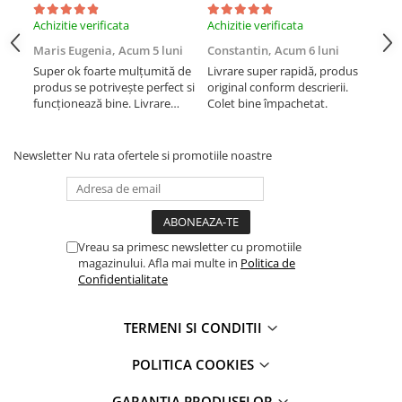
iPhone Xs
Achizitie verificata
Achizitie verificata
Achi
iPhone Xs Max
Maris Eugenia,
Acum 5 luni
Constantin,
Acum 6 luni
Con
iWatch
Super ok foarte mulțumită de
Livrare super rapidă, produs
Liv
produs se potrivește perfect si
original conform descrierii.
orig
Series 10
funcționează bine. Livrare
Colet bine împachetat.
Col
Series 11
rapida.
Series 6
Newsletter
Nu rata ofertele si promotiile noastre
Series 7
Series 8
Series 9
Series SE 2
Vreau sa primesc newsletter cu promotiile
Series SE 3
magazinului. Afla mai multe in
Politica de
Confidentialitate
Ultra 3
iPad
TERMENI SI CONDITII
iPad Air 11 M3 (2025)
iPad Air 13 M3 (2025)
POLITICA COOKIES
iPad Pro 11 Gen. 4 (2022)
GARANTIA PRODUSELOR