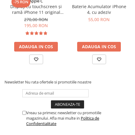
Apple C
-75 RON
iPhone 13 Pro
Display cu touchscreen și
Baterie Acumulator iPhone
iPhone 13 Pro Max
ramă iPhone 11 original
4, cu adeziv
reconditionat
iPhone 14
270,00 RON
55,00 RON
195,00 RON
iPhone 14 Plus
iPhone 14 Pro
iPhone 14 Pro Max
ADAUGA IN COS
ADAUGA IN COS
iPhone 15
iPhone 15 Plus
iPhone 15 Pro
iPhone 15 Pro Max
iPhone 16
Newsletter
Nu rata ofertele si promotiile noastre
iPhone 16 Plus
iPhone 16 Pro
iPhone 16 Pro Max
iPhone 5
Vreau sa primesc newsletter cu promotiile
magazinului. Afla mai multe in
Politica de
iPhone 5C
Confidentialitate
iPhone 6