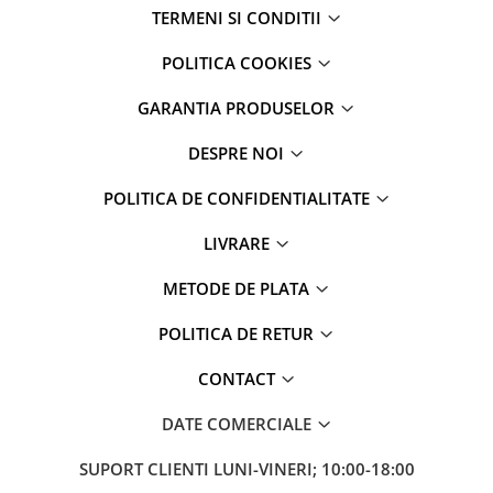
iPhone 6 Plus
TERMENI SI CONDITII
iPhone 6s
iPhone 6s Plus
POLITICA COOKIES
iPhone 7
GARANTIA PRODUSELOR
iPhone 7 Plus
iPhone 8
DESPRE NOI
iPhone 8 Plus
POLITICA DE CONFIDENTIALITATE
iPhone SE 1
iPhone SE 2 (2020)
LIVRARE
iPhone SE 3 (2022)
METODE DE PLATA
iPhone X
iPhone XR
POLITICA DE RETUR
iPhone Xs
iPhone Xs Max
CONTACT
Componente iPad
DATE COMERCIALE
iPad Air 1, 9.7" (2013)
iPad Air 2, 9.7" (2014)
SUPORT CLIENTI
LUNI-VINERI; 10:00-18:00