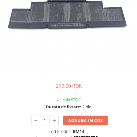
iPhone 14 Plus
iPhone 14 Pro
iPhone 14 Pro Max
iPhone 15
iPhone 15 Plus
iPhone 15 Pro
iPhone 16
iPhone 16 Plus
iPhone 16 Pro
iPhone 16 Pro Max
iPhone 16E
219,00 RON
iPhone 17
iPhone 17 Air
1
IN STOC
iPhone 17 Pro
Durata de livrare:
2 zile
iPhone 17 Pro Max
iPhone SE 2
ADAUGA IN COS
iPhone SE 3
Cod Produs:
BM14
iPhone Xr