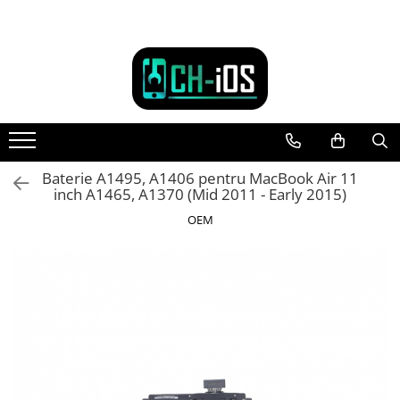
Toate Produsele
Dispozitive
iPhone
iPhone 11
iPhone 11 Pro
Baterie A1495, A1406 pentru MacBook Air 11
inch A1465, A1370 (Mid 2011 - Early 2015)
iPhone 11 Pro Max
iPhone 12
OEM
iPhone 12 Mini
iPhone 12 Pro
iPhone 12 Pro Max
iPhone 13
iPhone 13 Mini
iPhone 13 Pro Max
iPhone 14