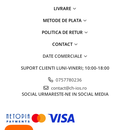
Apple Watch 5 (40mm)
LIVRARE
Apple Watch 5 (44mm)
Apple Watch 6 (40mm)
METODE DE PLATA
Apple Watch 6 (44mm)
Apple Watch 7 (41mm)
POLITICA DE RETUR
Apple Watch 7 (45mm)
CONTACT
Apple Watch 8 (41mm)
Apple Watch 8 (45mm)
DATE COMERCIALE
Apple Watch 9 (41mm)
SUPORT CLIENTI
LUNI-VINERI; 10:00-18:00
Apple Watch 9 (45mm)
Apple Watch SE (40mm)
0757780236
Apple Watch SE (44mm)
contact@ch-ios.ro
Apple Watch SE 2 (40mm)
SOCIAL
URMARESTE-NE IN SOCIAL MEDIA
Apple Watch SE 2 (44mm)
Apple Watch SE 3 (40mm)
Apple Watch SE 3 (44mm)
Apple Watch Ultra (49MM)
Baterii iWatch