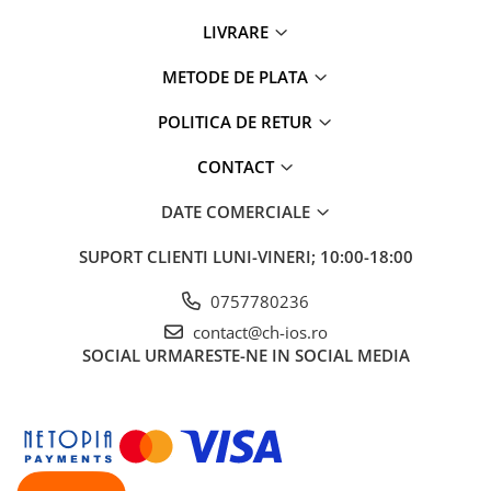
Apple Watch 5 (40mm)
LIVRARE
Apple Watch 5 (44mm)
Apple Watch 6 (40mm)
METODE DE PLATA
Apple Watch 6 (44mm)
Apple Watch 7 (41mm)
POLITICA DE RETUR
Apple Watch 7 (45mm)
CONTACT
Apple Watch 8 (41mm)
Apple Watch 8 (45mm)
DATE COMERCIALE
Apple Watch 9 (41mm)
SUPORT CLIENTI
LUNI-VINERI; 10:00-18:00
Apple Watch 9 (45mm)
Apple Watch SE (40mm)
0757780236
Apple Watch SE (44mm)
contact@ch-ios.ro
Apple Watch SE 2 (40mm)
SOCIAL
URMARESTE-NE IN SOCIAL MEDIA
Apple Watch SE 2 (44mm)
Apple Watch SE 3 (40mm)
Apple Watch SE 3 (44mm)
Apple Watch Ultra (49MM)
Baterii iWatch