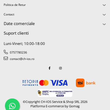
Politica de Retur
Display-uri și touchscreen iWatch
Componente MacBook
Contact
Baterii MacBook
Date comerciale
Display-uri LCD MacBook
Suport clienti
Piese MacBook
Luni-Vineri; 10:00-18:00
0757780236
contact@ch-ios.ro
©Copyright CH-IOS Service & Shop SRL 2026
Platforma E-commerce by Gomag