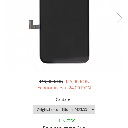
iPhone 14 Plus
iPhone 14 Pro
iPhone 14 Pro Max
iPhone 15
iPhone 15 Plus
iPhone 15 Pro
iPhone 16
iPhone 16 Plus
iPhone 16 Pro
iPhone 16 Pro Max
iPhone 16E
449,00 RON
425,00 RON
iPhone 17
Economisesti:
24,00
RON
iPhone 17 Air
iPhone 17 Pro
Calitate
:
iPhone 17 Pro Max
iPhone SE 2
iPhone SE 3
1
IN STOC
iPhone Xr
Durata de livrare:
2 zile