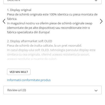
Mac
iMac
1. Display original
MacBook Air
Piesa de schimb originala este 100% identica cu piesa montata de
fabrica.
MacBook Pro
In magazinul nostru va oferim piese de schimb originale swap
Neo
(demontate de pe alte dispozitive) sau reconditionate intr-o
Căști și boxe portabile
fabrica specializata din Europa!
Componente
2. Display aftermarket soft OLED
Componente iPhone
Piesa de schimb de inalta calitate, la un pret rezonabil.
In cazul display-ului soft OLED, tehnologia panoului display este
iPhone 11
similara cu cea originala, oferind aceeasi rezistenta la socuri,
iPhone 11 Pro
aceeasi rezolutie si nuante de culori.
iPhone 11 Pro Max
3. Display aftermarket LTPS in-cell
iPhone 12
Piesa de schimb reprezinta cea mai eficienta alegere din punct de
VEZI MAI MULT
iPhone 12 Mini
vedere al costului, oferind o calitate acceptabila a calitatii, dar in
Informatii conformitate produs
acelasi timp o rezistenta mai redusa la socuri si o rezolutie a
iPhone 12 Pro
afisajului mai scazuta.
iPhone 12 Pro Max
Review-uri
(0)
iPhone 13
Specificatii:
iPhone 13 Mini
Ansamblu Display Apple iPhone 12 mini .