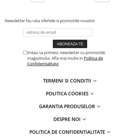
iPad Pro 11 Gen. 3 (2021)
iPad Pro 11 Gen. 4 (2022)
iPad Pro 12.9 Gen. 1 (2015)
Newsletter
Nu rata ofertele si promotiile noastre
iPad Pro 12.9 Gen. 3 (2018)
iPad Pro 12.9 Gen. 4 (2020)
iPad Pro 12.9 Gen. 5 (2021)
iPad Pro 12.9 Gen. 6 (2022)
Vreau sa primesc newsletter cu promotiile
magazinului. Afla mai multe in
Politica de
iPad Pro 9.7 (2016)
Confidentialitate
Componente iWatch
Apple Watch 1 (38mm)
TERMENI SI CONDITII
Apple Watch 1 (42mm)
Apple Watch 2 (38mm)
POLITICA COOKIES
Apple Watch 2 (42mm)
GARANTIA PRODUSELOR
Apple Watch 3 (38mm)
Apple Watch 3 (42mm)
DESPRE NOI
Apple Watch 4 (40mm)
POLITICA DE CONFIDENTIALITATE
Apple Watch 4 (44mm)