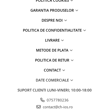
POLITICA COOKIES
iPhone 6 Plus
iPhone 6s
GARANTIA PRODUSELOR
iPhone 6s Plus
iPhone 7
DESPRE NOI
iPhone 7 Plus
POLITICA DE CONFIDENTIALITATE
iPhone 8
iPhone 8 Plus
LIVRARE
iPhone SE 1
METODE DE PLATA
iPhone SE 2 (2020)
iPhone SE 3 (2022)
POLITICA DE RETUR
iPhone X
CONTACT
iPhone XR
iPhone Xs
DATE COMERCIALE
iPhone Xs Max
Componente iPad
SUPORT CLIENTI
LUNI-VINERI; 10:00-18:00
iPad Air 1, 9.7" (2013)
0757780236
iPad Air 2, 9.7" (2014)
contact@ch-ios.ro