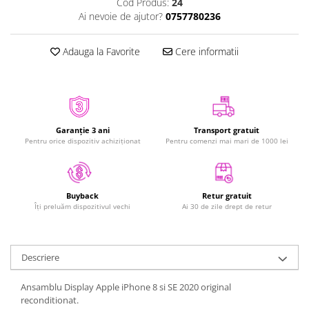
Cod Produs:
24
iPhone Xs
Ai nevoie de ajutor?
0757780236
iPhone Xs Max
iWatch
Adauga la Favorite
Cere informatii
Series 10
Series 11
Series 6
Series 7
Garanție 3 ani
Transport gratuit
Pentru orice dispozitiv achiziționat
Pentru comenzi mai mari de 1000 lei
Series 8
Series 9
Series SE 2
Retur gratuit
Buyback
Series SE 3
Ai 30 de zile drept de retur
Îți preluăm dispozitivul vechi
Ultra 3
iPad
iPad Air 11 M3 (2025)
Descriere
iPad Air 13 M3 (2025)
Ansamblu Display Apple iPhone 8 si SE 2020 original
iPad Pro 11 Gen. 4 (2022)
reconditionat.