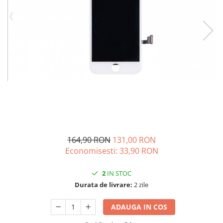
iPhone 14 Plus
iPhone 14 Pro
iPhone 14 Pro Max
iPhone 15
iPhone 15 Plus
iPhone 15 Pro
iPhone 16
iPhone 16 Plus
iPhone 16 Pro
iPhone 16 Pro Max
iPhone 16E
164,90 RON
131,00 RON
iPhone 17
Economisesti:
33,90
RON
iPhone 17 Air
iPhone 17 Pro
2
IN STOC
iPhone 17 Pro Max
Durata de livrare:
2 zile
iPhone SE 2
ADAUGA IN COS
iPhone SE 3
iPhone Xr