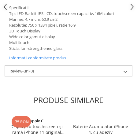
Mac
Specificatii:
iMac
Tip: LED-Backlit IPS LCD, touchscreen capacitiv, 16M culori
MacBook Air
Marime: 4.7 inchi, 60.9 cm2
Rezolutie: 750 x 1334 pixeli, ratie 16:9
MacBook Pro
3D Touch Display
Neo
Wide color gamut display
Căști și boxe portabile
Multitouch
Sticla: Ion-strengthened glass
Componente
Informatii conformitate produs
Componente iPhone
iPhone 11
Review-uri
(0)
iPhone 11 Pro
iPhone 11 Pro Max
iPhone 12
PRODUSE SIMILARE
iPhone 12 Mini
iPhone 12 Pro
iPhone 12 Pro Max
Apple C
-75 RON
iPhone 13
Display cu touchscreen și
Baterie Acumulator iPhone
iPhone 13 Mini
ramă iPhone 11 original
4, cu adeziv