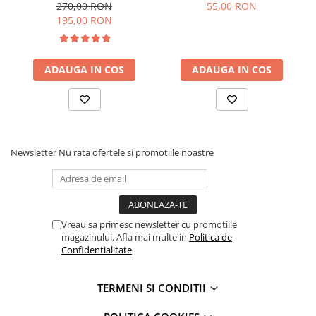
reconditionat
270,00 RON
55,00 RON
iPhone 13 Pro
195,00 RON
iPhone 13 Pro Max
iPhone 14
iPhone 14 Plus
ADAUGA IN COS
ADAUGA IN COS
iPhone 14 Pro
iPhone 14 Pro Max
iPhone 15
iPhone 15 Plus
Newsletter
Nu rata ofertele si promotiile noastre
iPhone 15 Pro
iPhone 15 Pro Max
iPhone 16
iPhone 16 Plus
Vreau sa primesc newsletter cu promotiile
iPhone 16 Pro
magazinului. Afla mai multe in
Politica de
iPhone 16 Pro Max
Confidentialitate
iPhone 5
iPhone 5C
TERMENI SI CONDITII
iPhone 6