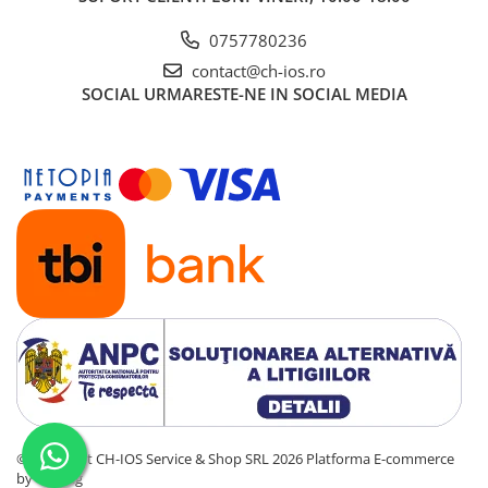
Display-uri și touchscreen iWatch
0757780236
Componente MacBook
contact@ch-ios.ro
Baterii MacBook
SOCIAL
URMARESTE-NE IN SOCIAL MEDIA
Display-uri LCD MacBook
Piese MacBook
©Copyright CH-IOS Service & Shop SRL 2026
Platforma E-commerce
by Gomag