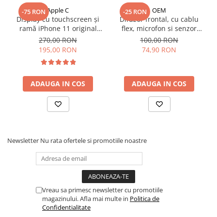
iPad Pro 11 Gen. 3 (2021)
Apple C
OEM
-75 RON
-25 RON
iPad Pro 11 Gen. 4 (2022)
Display cu touchscreen și
Difuzor frontal, cu cablu
iPad Pro 12.9 Gen. 1 (2015)
ramă iPhone 11 original
flex, microfon si senzor
reconditionat
proximitate pentru iPhone X
270,00 RON
100,00 RON
iPad Pro 12.9 Gen. 3 (2018)
195,00 RON
74,90 RON
iPad Pro 12.9 Gen. 4 (2020)
iPad Pro 12.9 Gen. 5 (2021)
iPad Pro 12.9 Gen. 6 (2022)
ADAUGA IN COS
ADAUGA IN COS
iPad Pro 9.7 (2016)
Componente iWatch
Apple Watch 1 (38mm)
Apple Watch 1 (42mm)
Newsletter
Nu rata ofertele si promotiile noastre
Apple Watch 2 (38mm)
Apple Watch 2 (42mm)
Apple Watch 3 (38mm)
Apple Watch 3 (42mm)
Vreau sa primesc newsletter cu promotiile
Apple Watch 4 (40mm)
magazinului. Afla mai multe in
Politica de
Apple Watch 4 (44mm)
Confidentialitate